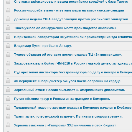
Спутники зафиксировал
и выход российских кораблей с базы Тартус
Россия «прорабатывае
т» ответные меры на американские
санкции
До конца недели США введут санкции против российских олигархов‍.
Times узнала об обнаружении места производства
«Новичка.»‍
В британской лаборатории не установили происхождени
е яда «Новичо
Владимир Путин прибыл в Анкару.
Тулеев объявил об отставке после пожара в ТЦ «Зимняя вишня»‍.
Захарова назвала бойкот ЧМ-2018 в России главной целью западных ст
Суд арестовал инспектора Госстройнадз
ора по делу о пожаре в Кемеро
«Я вернулся»: Шварценеггер
очнулся после операции на сердце‍.
Зеркальный ответ: Россия высылает 60 американских
дипломатов.
Путин объявил траур в России из-за трагедии в Кемерове.
Трехдневный траур по жертвам пожара в Кемерово начался в Кузбассе
Трамп заявил о возможной встрече с Путиным в скором времени.
Украина взыскала с «Газпрома» $3,8 миллиона в свой бюджет