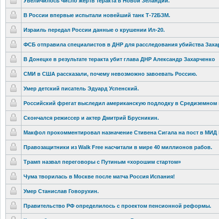
Увеличилось число жертв теракта в Новой Зеландии.
В России впервые испытали новейший танк Т-72БЗМ.
Израиль передал России данные о крушении Ил-20.
ФСБ отправила специалистов
в ДНР для расследовани
я убийства Заха
В Донецке в результате теракта убит глава ДНР Александр Захарченко‍
СМИ в США рассказали, почему невозможно завоевать Россию.
Умер детский писатель Эдуард Успенский.
Российский фрегат выследил американскую
подлодку в Средиземном 
Скончался режиссер и актер Дмитрий Брусникин.
Макфол прокомментир
овал назначение Стивена Сигала на пост в МИД 
Правозащитни
ки из Walk Free насчитали в мире 40 миллионов рабов‍.
Трамп назвал переговоры с Путиным «хорошим стартом»
Чума творилась в Москве после матча Россия Испания!
Умер Станислав Говорухин.
Правительств
о РФ определилось
с проектом пенсионной реформы.