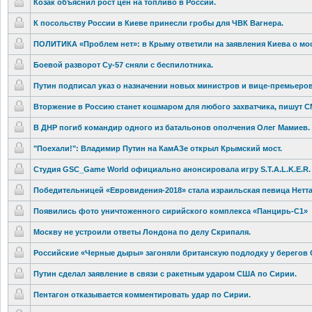
Козак объяснил рост цен на топливо в России.
К посольству России в Киеве принесли гробы для ЧВК Вагнера.
ПОЛИТИКА «Проблем нет»: в Крыму ответили на заявления Киева о мост
Боевой разворот Су-57 сняли с беспилотника
‍.
Путин подписал указ о назначении новых министров и вице-премьер
ов
Вторжение в Россию станет кошмаром для любого захватчика, пишут 
В ДНР погиб командир одного из батальонов ополчения Олег Мамиев.
"Поехали
!": Владимир Путин на КамАЗе открыл Крымский мост.
Студия GSC_Game World официально анонсировала
игру S.T.A.L.K.E.
R.
Победительни
цей «Евровидения-
2018» стала израильская певица Нетта‍
Появились фото уничтоженног
о сирийского комплекса «Панцирь-С1»
Москву не устроили ответы Лондона по делу Скрипаля.
Российские «Черные дыры» загоняли британскую подлодку у берегов 
Путин сделал заявление в связи с ракетным ударом США по Сирии.
Пентагон отказывается
комментирова
ть удар по Сирии.