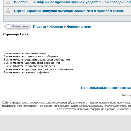
Иностранные лидеры поздравили Путина с убедительной
победой на 
Сергей Тарасов: Шипулин выглядит слабее, чем в прошлом сезоне
Главная
»
Новости
»
Новости в сети
Страница
1
из
2
Вы
не можете
начинать темы
Вы
не можете
отвечать на сообщения
Вы
не можете
редактировать свои сообщения
Вы
не можете
удалять свои сообщения
Вы
не можете
голосовать в опросах
Вы
не можете
прикреплять файлы к сообщениям
Вы
не можете
скачивать файлы
Пользовательское соглашени
Работа
Сайт не предоставляет электронные версии произведений, а занимается лишь коллекционированием и ката
представленного материала и не желаете, чтобы ссылка на него находилась в нашем каталоге, свяжитесь с
несет ответственности за их содержание. Просьба не заливат