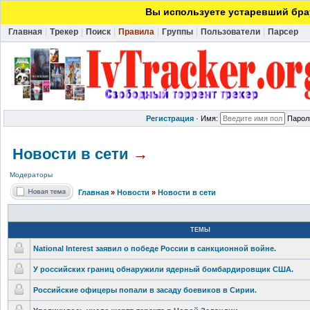
Вы используете устаревший брау
Главная
|
Трекер
|
Поиск
|
Правила
|
Группы
|
Пользователи
|
Парсер
Регистрация
·
Имя:
Парол
Новости в сети
→
Модераторы
Главная
»
Новости
»
Новости в сети
ТЕМЫ
National Interest заявил о победе России в санкционной войне.
У российских границ обнаружили ядерный бомбардировщ
ик США.
Российские офицеры попали в засаду боевиков в Сирии.