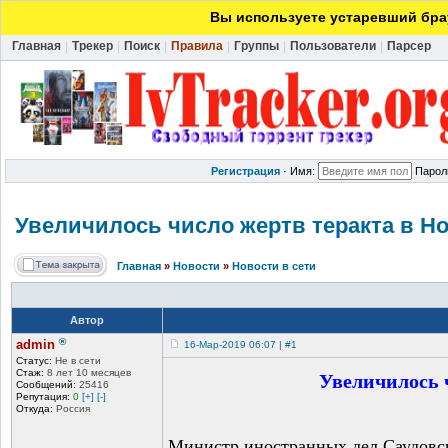
Вы используете устаревший брау
Главная
|
Трекер
|
Поиск
|
Правила
|
Группы
|
Пользователи
|
Парсер
Регистрация
·
Имя:
Парол
Увеличилось число жертв теракта в Н
Главная
»
Новости
»
Новости в сети
Автор
®
admin
16-Мар-2019 06:07 | #1
Статус:
Не в сети
Увеличилось 
Стаж:
8 лет 10 месяцев
Сообщений:
25416
Репутация:
0
[+]
[-]
Откуда:
Россия
Министр иностранных дел Саудовс