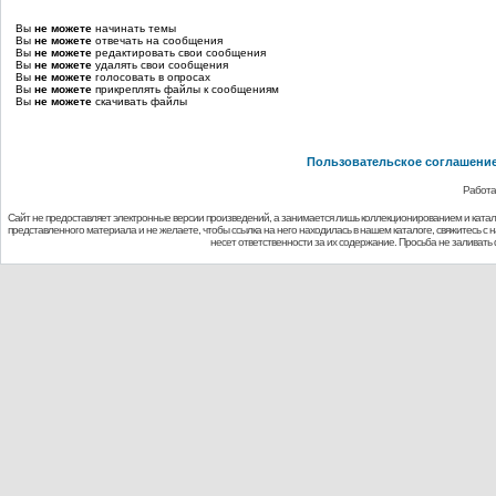
Вы
не можете
начинать темы
Вы
не можете
отвечать на сообщения
Вы
не можете
редактировать свои сообщения
Вы
не можете
удалять свои сообщения
Вы
не можете
голосовать в опросах
Вы
не можете
прикреплять файлы к сообщениям
Вы
не можете
скачивать файлы
Пользовательское соглашени
Работа
Сайт не предоставляет электронные версии произведений, а занимается лишь коллекционированием и ката
представленного материала и не желаете, чтобы ссылка на него находилась в нашем каталоге, свяжитесь с
несет ответственности за их содержание. Просьба не заливат