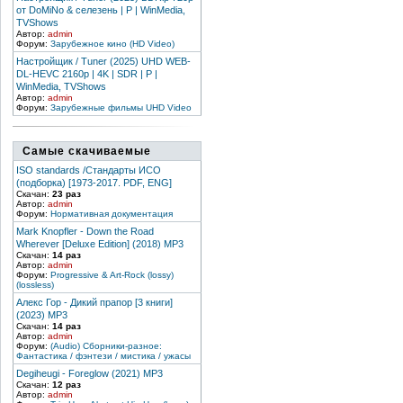
от DoMiNo & селезень | P | WinMedia,
TVShows
Автор:
admin
Форум:
Зарубежное кино (HD Video)
Настройщик / Tuner (2025) UHD WEB-
DL-HEVC 2160p | 4K | SDR | P |
WinMedia, TVShows
Автор:
admin
Форум:
Зарубежные фильмы UHD Video
Самые скачиваемые
ISO standards /Стандарты ИСО
(подборка) [1973-2017. PDF, ENG]
Скачан:
23 раз
Автор:
admin
Форум:
Нормативная документация
Mark Knopfler - Down the Road
Wherever [Deluxe Edition] (2018) MP3
Скачан:
14 раз
Автор:
admin
Форум:
Progressive & Art-Rock (lossy)
(lossless)
Алекс Гор - Дикий прапор [3 книги]
(2023) MP3
Скачан:
14 раз
Автор:
admin
Форум:
(Audio) Сборники-разное:
Фантастика / фэнтези / мистика / ужасы
Degiheugi - Foreglow (2021) MP3
Скачан:
12 раз
Автор:
admin