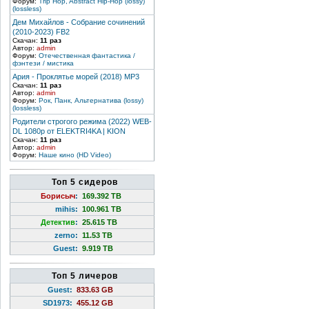
Форум:
Trip Hop, Abstract Hip-Hop (lossy)
(lossless)
Дем Михайлов - Собрание сочинений
(2010-2023) FB2
Скачан:
11 раз
Автор:
admin
Форум:
Отечественная фантастика /
фэнтези / мистика
Ария - Проклятье морей (2018) MP3
Скачан:
11 раз
Автор:
admin
Форум:
Рок, Панк, Альтернатива (lossy)
(lossless)
Родители строгого режима (2022) WEB-
DL 1080p от ELEKTRI4KA | KION
Скачан:
11 раз
Автор:
admin
Форум:
Наше кино (HD Video)
Топ 5 сидеров
Борисыч
:
169.392 TB
mihis
:
100.961 TB
Детектив
:
25.615 TB
zerno
:
11.53 TB
Guest
:
9.919 TB
Топ 5 личеров
Guest
:
833.63 GB
SD1973
:
455.12 GB