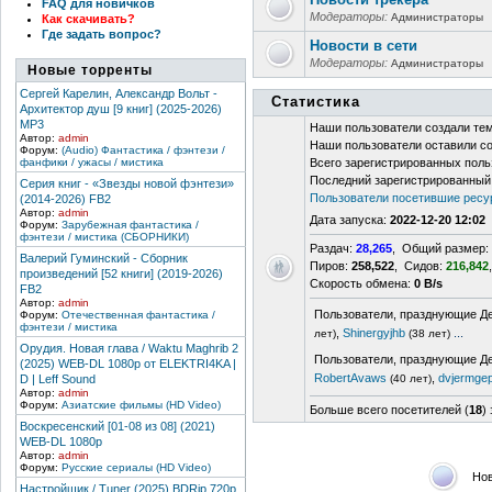
FAQ для новичков
Модераторы:
Администраторы
Как скачивать?
Где задать вопрос?
Новости в сети
Модераторы:
Администраторы
Новые торренты
Сергей Карелин, Александр Вольт -
Статистика
Архитектор душ [9 книг] (2025-2026)
MP3
Наши пользователи создали те
Автор:
admin
Наши пользователи оставили с
Форум:
(Audio) Фантастика / фэнтези /
фанфики / ужасы / мистика
Всего зарегистрированных поль
Последний зарегистрированный
Серия книг - «Звезды новой фэнтези»
Пользователи посетившие ресур
(2014-2026) FB2
Автор:
admin
Дата запуска:
2022-12-20 12:02
Форум:
Зарубежная фантастика /
фэнтези / мистика (СБОРНИКИ)
Раздач:
28,265
, Общий размер:
Валерий Гуминский - Сборник
Пиров:
258,522
, Сидов:
216,842
произведений [52 книги] (2019-2026)
Скорость обмена:
0 B/s
FB2
Автор:
admin
Пользователи, празднующие Д
Форум:
Отечественная фантастика /
фэнтези / мистика
,
Shinergyjhb
...
лет)
(38 лет)
Орудия. Новая глава / Waktu Maghrib 2
Пользователи, празднующие Де
(2025) WEB-DL 1080p от ELEKTRI4KA |
RobertAvaws
,
dvjermge
D | Leff Sound
(40 лет)
Автор:
admin
Форум:
Азиатские фильмы (HD Video)
Больше всего посетителей (
18
)
Воскресенский [01-08 из 08] (2021)
WEB-DL 1080p
Автор:
admin
Форум:
Русские сериалы (HD Video)
Но
Настройщик / Tuner (2025) BDRip 720p