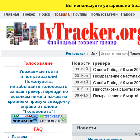
Вы используете устаревший брау
Главная
|
Трекер
|
Поиск
|
Правила
|
Группы
|
Пользователи
|
Парсер
Регистрация
·
Имя:
Парол
Голосование
Новости трекера
09-Май
С днём Победы! 9 мая 202
Уважаемые гости
и пользователи!
23-Ноя
Поздравление с наступа
Пожалуйста,
09-Май
С днём Победы! 9 мая 202
не забывайте голосовать
10-Сен
Приостановка работы тре
за наш трекер, перейдя по
08-Мар
ссылкам ниже и нажав на
Поздравление с 8 марта!
крайнюю правую звездочку
справа от слова
"Голосовать"!
Новости
FAQ
Фо
Правила
Новости трекера