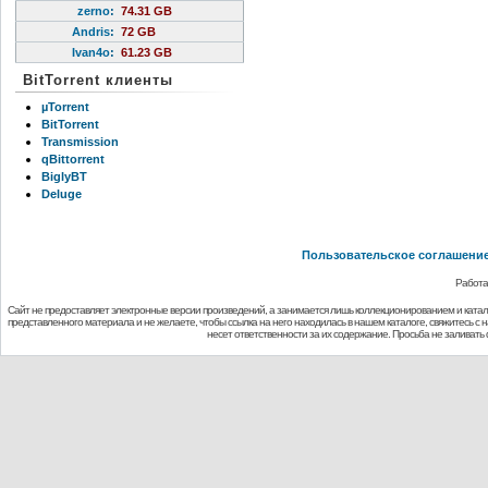
zerno
:
74.31 GB
Andris
:
72 GB
Ivan4o
:
61.23 GB
BitTorrent клиенты
µTorrent
BitTorrent
Transmission
qBittorrent
BiglyBT
Deluge
Пользовательское соглашени
Работа
Сайт не предоставляет электронные версии произведений, а занимается лишь коллекционированием и ката
представленного материала и не желаете, чтобы ссылка на него находилась в нашем каталоге, свяжитесь с
несет ответственности за их содержание. Просьба не заливат