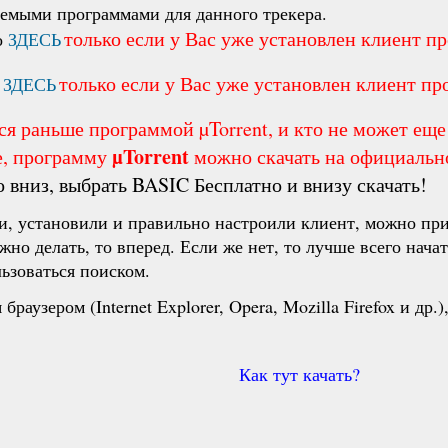
уемыми программами для данного трекера.
только если у Вас уже установлен клиент п
но
ЗДЕСЬ
только если у Вас уже установлен клиент пр
о
ЗДЕСЬ
я раньше программой µTorrent, и кто не может еще 
µTorrent
е, программу
можно скачать на официальн
 вниз, выбрать BASIC Бесплатно и внизу скачать!
ли, установили и правильно настроили клиент, можно пр
ужно делать, то вперед. Если же нет, то лучше всего нача
ьзоваться поиском.
раузером (Internet Explorer, Opera, Mozilla Firefox и др
Как тут качать?