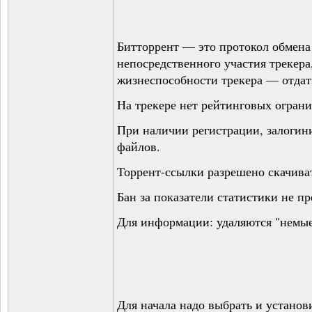
Битторрент — это протокол обмена 
непосредственного участия трекер
жизнеспособности трекера — отдать
На трекере нет рейтинговых ограни
При наличии регистрации, залогини
файлов.
Торрент-ссылки разрешено скачиват
Бан за показатели статистики не п
Для информации: удаляются "немые
Для начала надо выбрать и установи