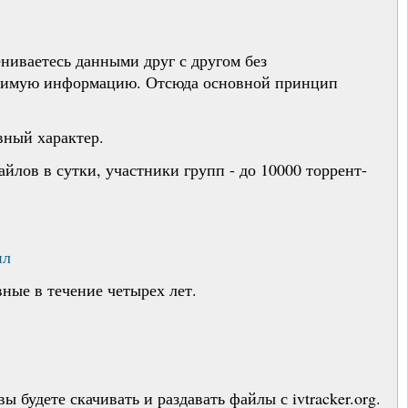
ениваетесь данными друг с другом без
ходимую информацию. Отсюда основной принцип
вный характер.
йлов в сутки, участники групп - до 10000 торрент-
ил
ные в течение четырех лет.
 будете скачивать и раздавать файлы с ivtracker.org.