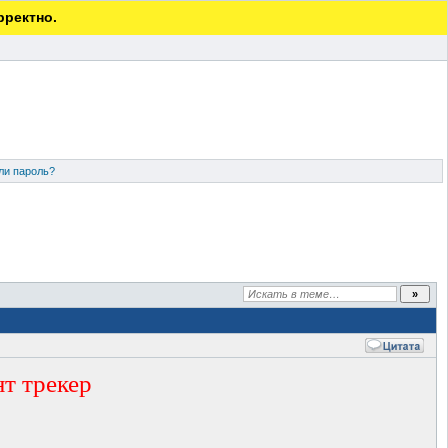
рректно.
ли пароль?
т трекер