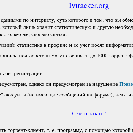
Ivtracker.org
данными по интернету, суть которого в том, что вы обм
а, который лишь хранит статистическую и другую необ
 столько же, сколько скачал.
чений: статистика в профиле и ее учет носят информати
вшись, пользователи могут скачивать до 1000 торрент-фа
ь без регистрации.
редусмотрен, однако он предусмотрен за нарушение
Прав
" аккаунты (не имеющие сообщений на форуме), неактив
С чего начать?
ть торрент-клиент, т. е. программу, с помощью которой вы