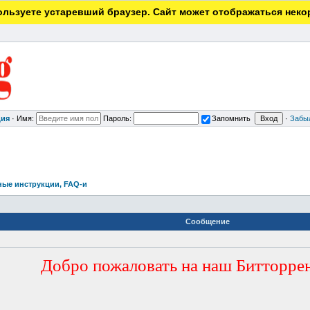
льзуете устаревший браузер. Сайт может отображаться неко
ция
·
Имя:
Пароль:
Запомнить
·
Забы
ные инструкции, FAQ-и
Сообщение
Добро пожаловать на наш Битторрен