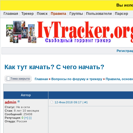
Вы испо
Главная
|
Трекер
|
Поиск
|
Правила
|
Группы
|
Пользователи
|
Парсер
Регистра
Как тут качать? С чего начать?
Главная
»
Вопросы по форуму и трекеру
»
Правила, основ
Автор
®
admin
12-Фев-2018 09:17 | #1
Статус:
Не в сети
Стаж:
8 лет 10 месяцев
Сообщений:
25408
Репутация:
0
[+]
[-]
Откуда:
Россия