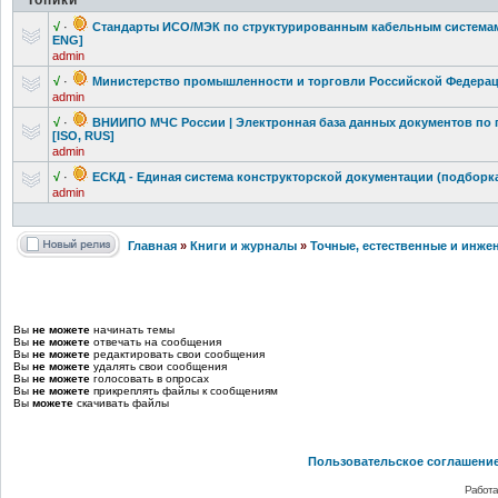
Топики
√
·
Стандарты ИСО/МЭК по структуриров
анным кабельным системам -
ENG]
admin
√
·
Министерство
промышленнос
ти и торговли Российской Федерац
admin
√
·
ВНИИПО МЧС России | Электронная база данных документов по 
[ISO, RUS]
admin
√
·
ЕСКД - Единая система конструкторс
кой документации
(подборка
admin
Главная
»
Книги и журналы
»
Точные, естественные и инже
Вы
не можете
начинать темы
Вы
не можете
отвечать на сообщения
Вы
не можете
редактировать свои сообщения
Вы
не можете
удалять свои сообщения
Вы
не можете
голосовать в опросах
Вы
не можете
прикреплять файлы к сообщениям
Вы
можете
скачивать файлы
Пользовательское соглашени
Работа