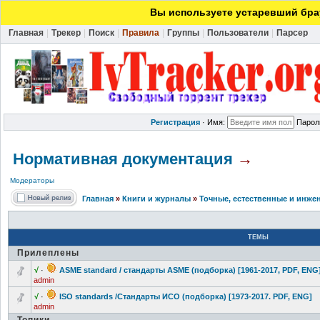
Вы используете устаревший брау
Главная
|
Трекер
|
Поиск
|
Правила
|
Группы
|
Пользователи
|
Парсер
Регистрация
·
Имя:
Парол
Нормативная документация
→
Модераторы
Главная
»
Книги и журналы
»
Точные, естественные и инже
ТЕМЫ
Прилеплены
√
·
ASME standard / стандарты ASME (подборка) [1961-2017, PDF, ENG
admin
√
·
ISO standards /Стандарты ИСО (подборка) [1973-2017. PDF, ENG]
admin