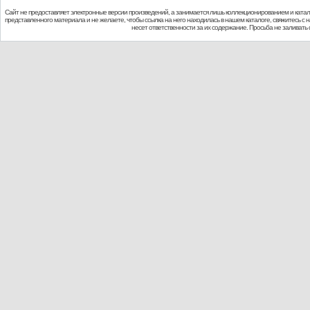
Сайт не предоставляет электронные версии произведений, а занимается лишь коллекционированием и ката
представленного материала и не желаете, чтобы ссылка на него находилась в нашем каталоге, свяжитесь с
несет ответственности за их содержание. Просьба не заливат