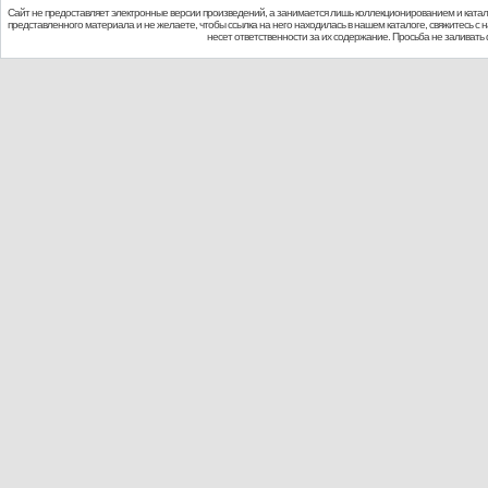
Сайт не предоставляет электронные версии произведений, а занимается лишь коллекционированием и ката
представленного материала и не желаете, чтобы ссылка на него находилась в нашем каталоге, свяжитесь с
несет ответственности за их содержание. Просьба не заливат