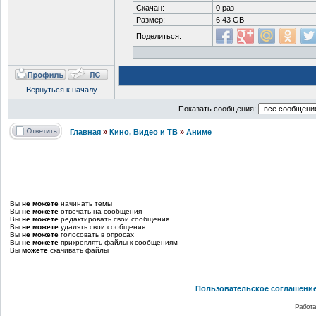
Скачан:
0 раз
Размер:
6.43 GB
Поделиться:
Вернуться к началу
Показать сообщения:
Главная
»
Кино, Видео и ТВ
»
Аниме
Вы
не можете
начинать темы
Вы
не можете
отвечать на сообщения
Вы
не можете
редактировать свои сообщения
Вы
не можете
удалять свои сообщения
Вы
не можете
голосовать в опросах
Вы
не можете
прикреплять файлы к сообщениям
Вы
можете
скачивать файлы
Пользовательское соглашени
Работа