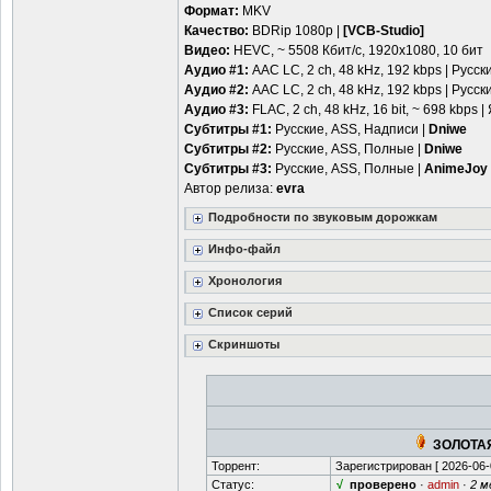
Формат:
MKV
Качество:
BDRip 1080p |
[VCB-Studio]
Видео:
HEVC, ~ 5508 Кбит/с, 1920x1080, 10 бит
Аудио #1:
AAC LC, 2 ch, 48 kHz, 192 kbps | Русск
Аудио #2:
AAC LC, 2 ch, 48 kHz, 192 kbps | Русск
Аудио #3:
FLAC, 2 ch, 48 kHz, 16 bit, ~ 698 kbps 
Субтитры #1:
Русские, ASS, Надписи |
Dniwe
Субтитры #2:
Русские, ASS, Полные |
Dniwe
Субтитры #3:
Русские, ASS, Полные |
AnimeJoy
Автор релиза:
evra
Подробности по звуковым дорожкам
Инфо-файл
Хронология
Список серий
Скриншоты
ЗОЛОТАЯ
Торрент:
Зарегистрирован [
2026-06-
Статус:
√
проверено
·
admin
·
2 м