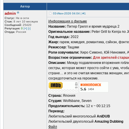
Автор
®
admin
03-Июн-2026 04:04 | #1
Статус:
Не в сети
Информация о фильме
Стаж:
8 лет 10 месяцев
Сообщений:
25420
Название:
Питер Грилл и время мудреца 2
Репутация:
0
[+]
[-]
Оригинальное название:
Peter Grill to Kenja no 
Откуда:
Россия
Год выхода:
2022
Жанр:
гарем, комедия, романтика, сэйнэн, фэнтез
Режиссер:
Тацуми
Роли озвучивали:
Хиро Симоно, Юй Ниномия, Ая
Возрастное ограничение:
Для зрителей старше
Описание:
Между подавлением вторжения гобли
сестры, которая может просто сойти с ума, чтоб
стране… и это не считая множества женщин, ин
сосредоточиться на героизме.
Страна:
Япония
Студия:
Wolfsbane, Seven
Продолжительность:
12 х ~ 00:12:15
Перевод:
Любительский многоголосый
AniDUB
Любительский двухголосый
Amazing Dubbing
Файл