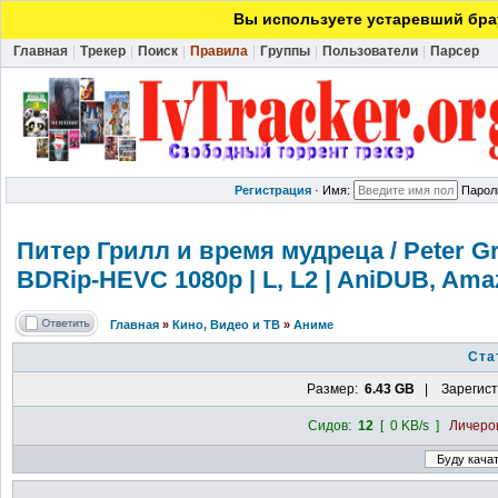
Вы используете устаревший брау
Главная
|
Трекер
|
Поиск
|
Правила
|
Группы
|
Пользователи
|
Парсер
Регистрация
·
Имя:
Парол
Питер Грилл и время мудреца / Peter Gril
BDRip-HEVC 1080p | L, L2 | AniDUB, Ama
Главная
»
Кино, Видео и ТВ
»
Аниме
Ста
Размер:
6.43 GB
| Зарегист
Сидов:
12
[ 0 KB/s ]
Личеро