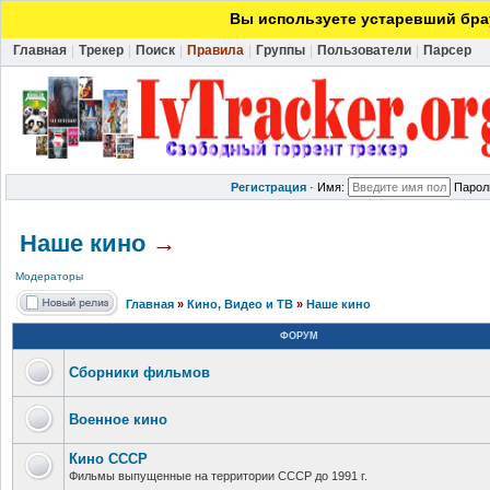
Вы используете устаревший брау
Главная
|
Трекер
|
Поиск
|
Правила
|
Группы
|
Пользователи
|
Парсер
Регистрация
·
Имя:
Парол
Наше кино
→
Модераторы
Главная
»
Кино, Видео и ТВ
»
Наше кино
ФОРУМ
Сборники фильмов
Военное кино
Кино СССР
Фильмы выпущенные на территории СССР до 1991 г.