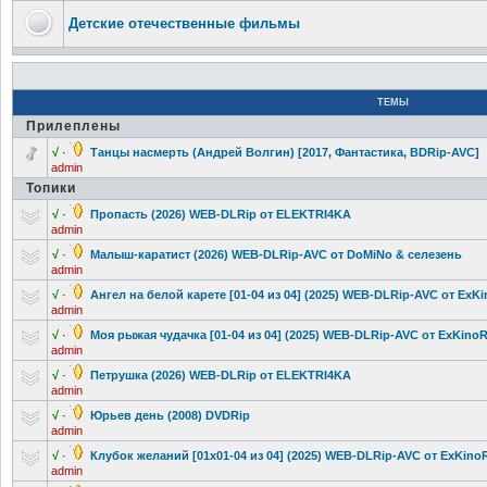
Детские отечественные фильмы
ТЕМЫ
Прилеплены
√
·
Танцы насмерть (Андрей Волгин) [2017, Фантастика, BDRip-AVC]
admin
Топики
√
·
Пропасть (2026) WEB-DLRip от ELEKTRI4KA
admin
√
·
Малыш-карати
ст (2026) WEB-DLRip-AV
C от DoMiNo & селезень
admin
√
·
Ангел на белой карете [01-04 из 04] (2025) WEB-DLRip-AV
C от ExK
admin
√
·
Моя рыжая чудачка [01-04 из 04] (2025) WEB-DLRip-AV
C от ExKino
admin
√
·
Петрушка (2026) WEB-DLRip от ELEKTRI4KA
admin
√
·
Юрьев день (2008) DVDRip
admin
√
·
Клубок желаний [01x01-04 из 04] (2025) WEB-DLRip-AV
C от ExKino
admin