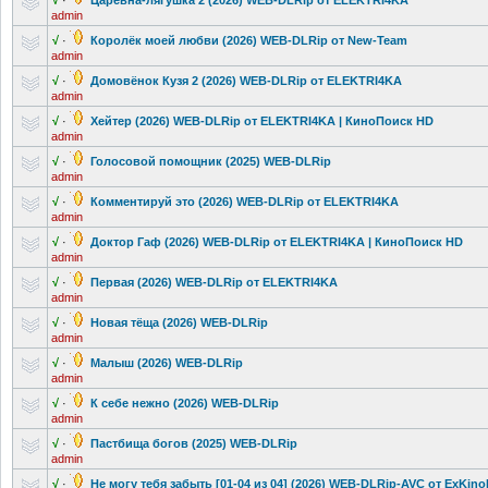
√
·
Царевна-лягу
шка 2 (2026) WEB-DLRip от ELEKTRI4KA
admin
√
·
Королёк моей любви (2026) WEB-DLRip от New-Team
admin
√
·
Домовёнок Кузя 2 (2026) WEB-DLRip от ELEKTRI4KA
admin
√
·
Хейтер (2026) WEB-DLRip от ELEKTRI4KA | КиноПоиск HD
admin
√
·
Голосовой помощник (2025) WEB-DLRip
admin
√
·
Комментируй это (2026) WEB-DLRip от ELEKTRI4KA
admin
√
·
Доктор Гаф (2026) WEB-DLRip от ELEKTRI4KA | КиноПоиск HD
admin
√
·
Первая (2026) WEB-DLRip от ELEKTRI4KA
admin
√
·
Новая тёща (2026) WEB-DLRip
admin
√
·
Малыш (2026) WEB-DLRip
admin
√
·
К себе нежно (2026) WEB-DLRip
admin
√
·
Пастбища богов (2025) WEB-DLRip
admin
√
·
Не могу тебя забыть [01-04 из 04] (2026) WEB-DLRip-AV
C от ExKino