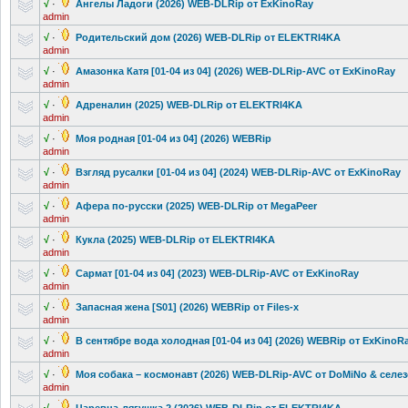
√
·
Ангелы Ладоги (2026) WEB-DLRip от ExKinoRay
admin
√
·
Родительский
дом (2026) WEB-DLRip от ELEKTRI4KA
admin
√
·
Амазонка Катя [01-04 из 04] (2026) WEB-DLRip-AV
C от ExKinoRay
admin
√
·
Адреналин (2025) WEB-DLRip от ELEKTRI4KA
admin
√
·
Моя родная [01-04 из 04] (2026) WEBRip
admin
√
·
Взгляд русалки [01-04 из 04] (2024) WEB-DLRip-AV
C от ExKinoRay
admin
√
·
Афера по-русски (2025) WEB-DLRip от MegaPeer
admin
√
·
Кукла (2025) WEB-DLRip от ELEKTRI4KA
admin
√
·
Сармат [01-04 из 04] (2023) WEB-DLRip-AV
C от ExKinoRay
admin
√
·
Запасная жена [S01] (2026) WEBRip от Files-x
admin
√
·
В сентябре вода холодная [01-04 из 04] (2026) WEBRip от ExKinoR
admin
√
·
Моя собака – космонавт (2026) WEB-DLRip-AV
C от DoMiNo & селе
admin