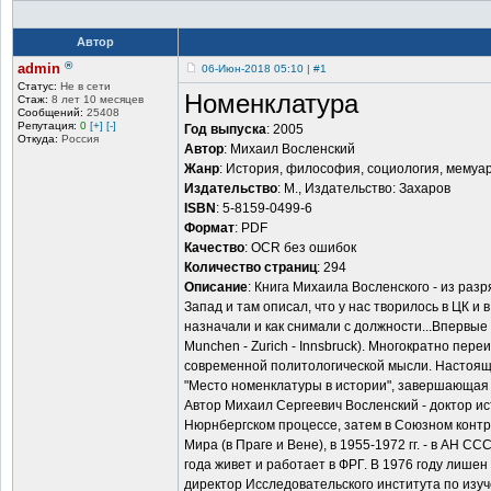
Автор
®
admin
06-Июн-2018 05:10 | #1
Статус:
Не в сети
Номенклатура
Стаж:
8 лет 10 месяцев
Сообщений:
25408
Репутация:
0
[+]
[-]
Год выпуска
: 2005
Откуда:
Россия
Автор
: Михаил Восленский
Жанр
: История, философия, социология, мемуа
Издательство
: М., Издательство: Захаров
ISBN
: 5-8159-0499-6
Формат
: PDF
Качество
: OCR без ошибок
Количество страниц
: 294
Описание
: Книга Михаила Восленского - из раз
Запад и там описал, что у нас творилось в ЦК и в
назначали и как снимали с должности...Впервые к
Munchen - Zurich - Innsbruck). Многократно пе
современной политологической мысли. Настоящ
"Место номенклатуры в истории", завершающая э
Автор Михаил Сергеевич Восленский - доктор ис
Нюрнбергском процессе, затем в Союзном контро
Мира (в Праге и Вене), в 1955-1972 гг. - в АН
года живет и работает в ФРГ. В 1976 году лишен
директор Исследовательского института по изуче