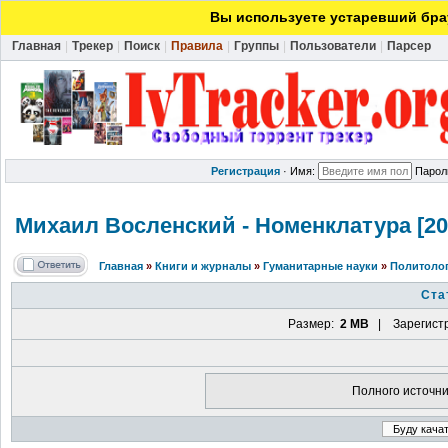
Вы используете устаревший брау
Главная
|
Трекер
|
Поиск
|
Правила
|
Группы
|
Пользователи
|
Парсер
Регистрация
·
Имя:
Парол
Михаил Восленский - Номенклатура
[20
Главная
»
Книги и журналы
»
Гуманитарные науки
»
Политоло
Ста
Размер:
2 MB
| Зарегист
Полного источни