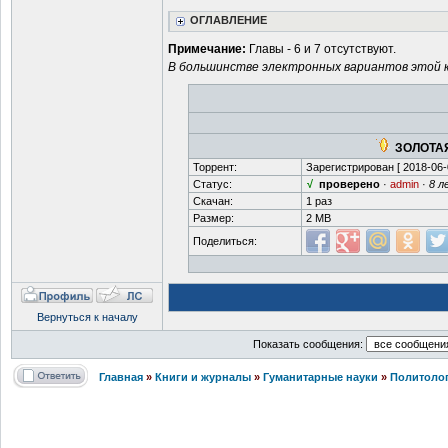
ОГЛАВЛЕНИЕ
Примечание:
Главы - 6 и 7 отсутствуют.
В большинстве электронных вариантов этой кн
ЗОЛОТАЯ
Торрент:
Зарегистрирован [
2018-06-
Статус:
√
проверено
·
admin
·
8 л
Скачан:
1 раз
Размер:
2 MB
Поделиться:
Вернуться к началу
Показать сообщения:
Главная
»
Книги и журналы
»
Гуманитарные науки
»
Политоло