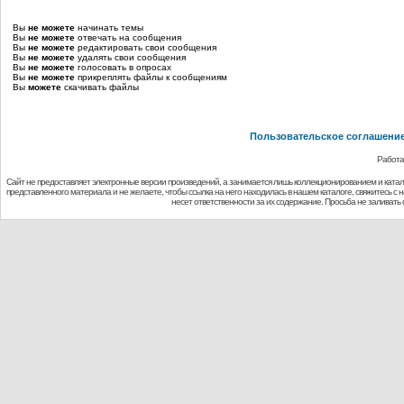
Вы
не можете
начинать темы
Вы
не можете
отвечать на сообщения
Вы
не можете
редактировать свои сообщения
Вы
не можете
удалять свои сообщения
Вы
не можете
голосовать в опросах
Вы
не можете
прикреплять файлы к сообщениям
Вы
можете
скачивать файлы
Пользовательское соглашени
Работа
Сайт не предоставляет электронные версии произведений, а занимается лишь коллекционированием и ката
представленного материала и не желаете, чтобы ссылка на него находилась в нашем каталоге, свяжитесь с
несет ответственности за их содержание. Просьба не заливат