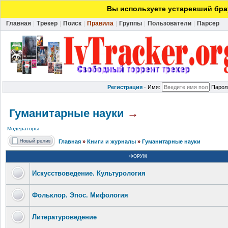
Вы используете устаревший брау
Главная
|
Трекер
|
Поиск
|
Правила
|
Группы
|
Пользователи
|
Парсер
Регистрация
·
Имя:
Парол
Гуманитарные науки
→
Модераторы
Главная
»
Книги и журналы
»
Гуманитарные науки
ФОРУМ
Искусствоведение. Культурология
Фольклор. Эпос. Мифология
Литературоведение