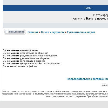
ТЕМЫ
В этом фо
Кликните
Начать новую 
Главная
»
Книги и журналы
»
Гуманитарные науки
Вы
не можете
начинать темы
Вы
не можете
отвечать на сообщения
Вы
не можете
редактировать свои сообщения
Вы
не можете
удалять свои сообщения
Вы
не можете
голосовать в опросах
Вы
не можете
прикреплять файлы к сообщениям
Вы
можете
скачивать файлы
Пользовательское соглашени
Работа
Сайт не предоставляет электронные версии произведений, а занимается лишь коллекционированием и ката
представленного материала и не желаете, чтобы ссылка на него находилась в нашем каталоге, свяжитесь с
несет ответственности за их содержание. Просьба не заливат