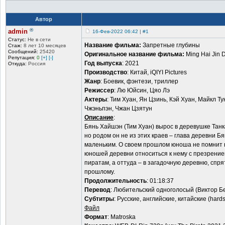
Автор
®
admin
16-Фев-2022 06:42 | #1
Статус:
Не в сети
Название фильма:
Запретные глубины
Стаж:
8 лет 10 месяцев
Сообщений:
25420
Оригинальное название фильма:
Ming Hai Jin D
Репутация:
0
[+]
[-]
Год выпуска
: 2021
Откуда:
Россия
Производство
: Китай, iQIYI Pictures
Жанр
: Боевик, фэнтези, триллер
Режиссер
: Лю Юйсин, Цяо Лэ
Актеры
: Тим Хуан, Ян Цзинь, Кэй Хуан, Майкл Т
Чжэньпэн, Чжан Цзятун
Описание
:
Бянь Хайшэн (Тим Хуан) вырос в деревушке Тан
но родом он не из этих краев – глава деревни Б
маленьким. О своем прошлом юноша не помнит ни
юношей деревни относиться к нему с презрение
пиратам, а оттуда – в загадочную деревню, спр
прошлому.
Продолжительность
: 01:18:37
Перевод
: Любительский одноголосый (Виктор Б
Субтитры
: Русские, английские, китайские (hard
Файл
Формат
: Matroska