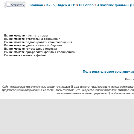
Главная
»
Кино, Видео и ТВ
»
HD Video
»
Азиатские фильмы (H
Вы
не можете
начинать темы
Вы
не можете
отвечать на сообщения
Вы
не можете
редактировать свои сообщения
Вы
не можете
удалять свои сообщения
Вы
не можете
голосовать в опросах
Вы
не можете
прикреплять файлы к сообщениям
Вы
можете
скачивать файлы
Пользовательское соглашени
Работа
Сайт не предоставляет электронные версии произведений, а занимается лишь коллекционированием и ката
представленного материала и не желаете, чтобы ссылка на него находилась в нашем каталоге, свяжитесь с
несет ответственности за их содержание. Просьба не заливат