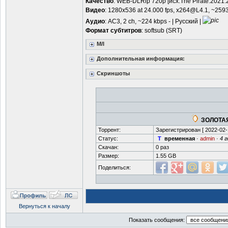
Качество
: WEB-DLRip 720p [исх.The Pirate.2021
Видео
: 1280x536 at 24.000 fps,
x264@L4.1
, ~259
Аудио
: AC3, 2 ch, ~224 kbps - | Русский |
Формат субтитров
: softsub (SRT)
M/I
Дополнительная информация:
Скриншоты
ЗОЛОТАЯ
Торрент:
Зарегистрирован [
2022-02-
Статус:
T
временная
·
admin
·
4 
Скачан:
0 раз
Размер:
1.55 GB
Поделиться:
Вернуться к началу
Показать сообщения: