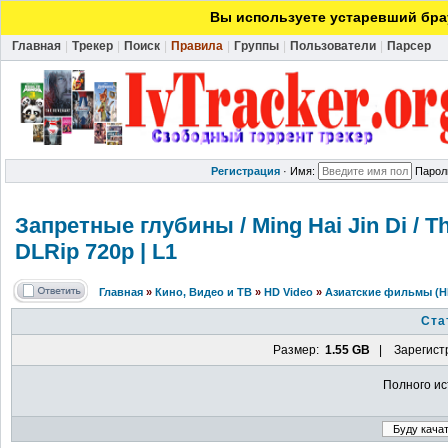
Вы используете устаревший брау
Главная
|
Трекер
|
Поиск
|
Правила
|
Группы
|
Пользователи
|
Парсер
Регистрация
·
Имя:
Парол
Запретные глубины / Ming Hai Jin Di / Th
DLRip 720p | L1
Главная
»
Кино, Видео и ТВ
»
HD Video
»
Азиатские фильмы (H
Ста
Размер:
1.55 GB
| Зарегист
Полного ис