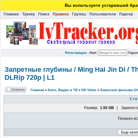
Вы используете устаревший брау
Главная
|
Трекер
|
Поиск
|
Правила
|
Группы
|
Пользователи
|
Парсер
Регистрация
·
Имя:
Парол
Запретные глубины / Ming Hai Jin Di / Th
DLRip 720p | L1
Главная
»
Кино, Видео и ТВ
»
HD Video
»
Азиатские фильмы (H
Ста
Размер:
1.55 GB
| Зарегист
Полного ис