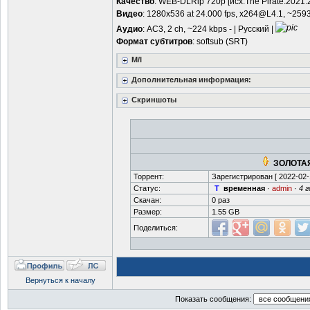
Качество
: WEB-DLRip 720p [исх.The Pirate.2021
Видео
: 1280x536 at 24.000 fps,
x264@L4.1
, ~259
Аудио
: AC3, 2 ch, ~224 kbps - | Русский |
Формат субтитров
: softsub (SRT)
M/I
Дополнительная информация:
Скриншоты
ЗОЛОТАЯ
Торрент:
Зарегистрирован [
2022-02-
Статус:
T
временная
·
admin
·
4 
Скачан:
0 раз
Размер:
1.55 GB
Поделиться:
Вернуться к началу
Показать сообщения: