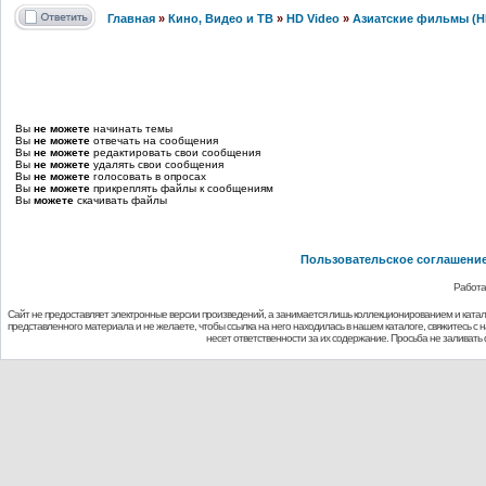
Главная
»
Кино, Видео и ТВ
»
HD Video
»
Азиатские фильмы (H
Вы
не можете
начинать темы
Вы
не можете
отвечать на сообщения
Вы
не можете
редактировать свои сообщения
Вы
не можете
удалять свои сообщения
Вы
не можете
голосовать в опросах
Вы
не можете
прикреплять файлы к сообщениям
Вы
можете
скачивать файлы
Пользовательское соглашени
Работа
Сайт не предоставляет электронные версии произведений, а занимается лишь коллекционированием и ката
представленного материала и не желаете, чтобы ссылка на него находилась в нашем каталоге, свяжитесь с
несет ответственности за их содержание. Просьба не заливат