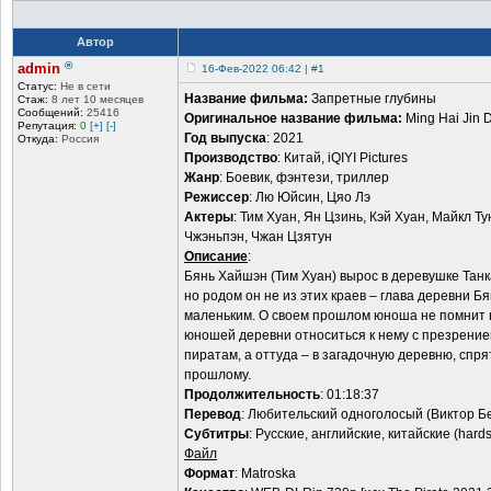
Автор
®
admin
16-Фев-2022 06:42 | #1
Статус:
Не в сети
Название фильма:
Запретные глубины
Стаж:
8 лет 10 месяцев
Сообщений:
25416
Оригинальное название фильма:
Ming Hai Jin D
Репутация:
0
[+]
[-]
Год выпуска
: 2021
Откуда:
Россия
Производство
: Китай, iQIYI Pictures
Жанр
: Боевик, фэнтези, триллер
Режиссер
: Лю Юйсин, Цяо Лэ
Актеры
: Тим Хуан, Ян Цзинь, Кэй Хуан, Майкл Т
Чжэньпэн, Чжан Цзятун
Описание
:
Бянь Хайшэн (Тим Хуан) вырос в деревушке Тан
но родом он не из этих краев – глава деревни Б
маленьким. О своем прошлом юноша не помнит ни
юношей деревни относиться к нему с презрение
пиратам, а оттуда – в загадочную деревню, спр
прошлому.
Продолжительность
: 01:18:37
Перевод
: Любительский одноголосый (Виктор Б
Субтитры
: Русские, английские, китайские (hard
Файл
Формат
: Matroska