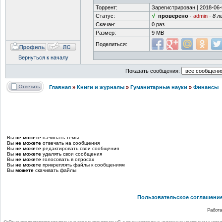
Торрент:
Зарегистрирован [
2018-06-
Статус:
√
проверено
·
admin
·
8 л
Скачан:
0 раз
Размер:
9 MB
Поделиться:
Вернуться к началу
Показать сообщения:
Главная
»
Книги и журналы
»
Гуманитарные науки
»
Финансы
Вы
не можете
начинать темы
Вы
не можете
отвечать на сообщения
Вы
не можете
редактировать свои сообщения
Вы
не можете
удалять свои сообщения
Вы
не можете
голосовать в опросах
Вы
не можете
прикреплять файлы к сообщениям
Вы
можете
скачивать файлы
Пользовательское соглашени
Работа