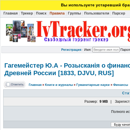
Вы используете устаревший брау
Главная
|
Трекер
|
Поиск
|
Правила
|
Группы
|
Пользователи
|
Парсер
Регистрация
·
Имя:
Парол
Гагемейстер Ю.А - Розысканія о финан
Древней России [1833, DJVU, RUS]
Главная
»
Книги и журналы
»
Гуманитарные науки
»
Финансы
Ста
Размер:
9 MB
| Зарегист
Полного ис