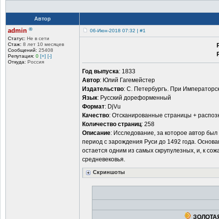
Автор
®
admin
06-Июн-2018 07:32 | #1
Статус:
Не в сети
Стаж:
8 лет 10 месяцев
Сообщений:
25408
Репутация:
0
[+]
[-]
Откуда:
Россия
Год выпуска
: 1833
Автор
: Юлий Гагемейстер
Издательство
: С. Петербургъ. При Императорс
Язык
: Русский дореформенный
Формат
: DjVu
Качество
: Отсканированные страницы + распоз
Количество страниц
: 258
Описание
: Исследование, за которое автор бы
период с зарождения Руси до 1492 года. Основан
остается одним из самых скрупулезных, и, к со
средневековья.
Скриншоты
ЗОЛОТАЯ