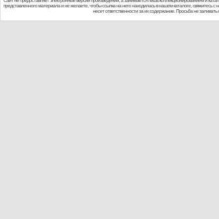
Сайт не предоставляет электронные версии произведений, а занимается лишь коллекционированием и ката
представленного материала и не желаете, чтобы ссылка на него находилась в нашем каталоге, свяжитесь с
несет ответственности за их содержание. Просьба не заливат