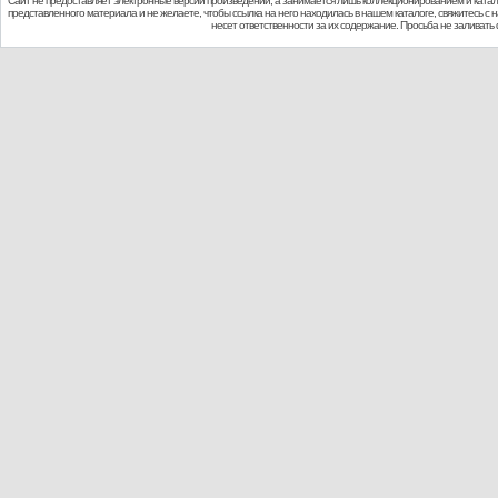
Сайт не предоставляет электронные версии произведений, а занимается лишь коллекционированием и ката
представленного материала и не желаете, чтобы ссылка на него находилась в нашем каталоге, свяжитесь с
несет ответственности за их содержание. Просьба не заливат