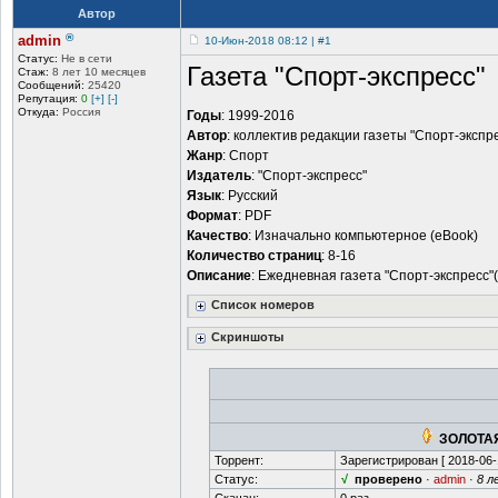
Автор
®
admin
10-Июн-2018 08:12 | #1
Статус:
Не в сети
Газета "Спорт-экспресс"
Стаж:
8 лет 10 месяцев
Сообщений:
25420
Репутация:
0
[+]
[-]
Откуда:
Россия
Годы
: 1999-2016
Автор
: коллектив редакции газеты "Спорт-экспр
Жанр
: Спорт
Издатель
: "Спорт-экспресс"
Язык
: Русский
Формат
: PDF
Качество
: Изначально компьютерное (eBook)
Количество страниц
: 8-16
Описание
: Ежедневная газета "Спорт-экспресс"
Список номеров
Скриншоты
ЗОЛОТАЯ
Торрент:
Зарегистрирован [
2018-06-
Статус:
√
проверено
·
admin
·
8 л