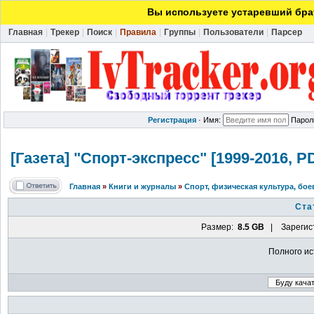
Вы используете устаревший брау
Главная
|
Трекер
|
Поиск
|
Правила
|
Группы
|
Пользователи
|
Парсер
Регистрация
·
Имя:
Парол
[Газета] "Спорт-э
кспресс" [1999-2016, P
Главная
»
Книги и журналы
»
Спорт, физическая культура, бое
Ста
Размер:
8.5 GB
| Зарегис
Полного ис