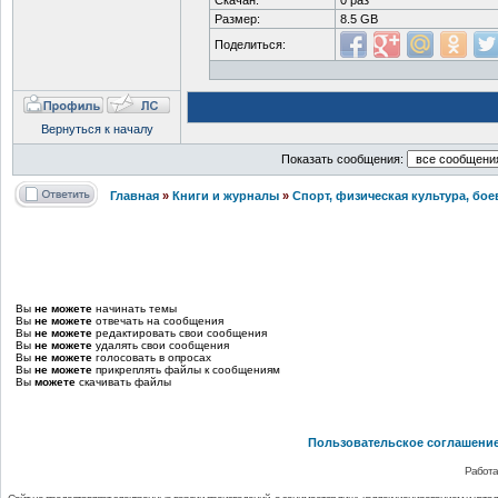
Скачан:
0 раз
Размер:
8.5 GB
Поделиться:
Вернуться к началу
Показать сообщения:
Главная
»
Книги и журналы
»
Спорт, физическая культура, бое
Вы
не можете
начинать темы
Вы
не можете
отвечать на сообщения
Вы
не можете
редактировать свои сообщения
Вы
не можете
удалять свои сообщения
Вы
не можете
голосовать в опросах
Вы
не можете
прикреплять файлы к сообщениям
Вы
можете
скачивать файлы
Пользовательское соглашени
Работа