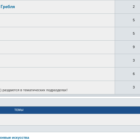
 Гребля
2
5
5
9
3
6
3
.) раздаются в тематических подразделах!
ТЕМЫ
боевые искусства