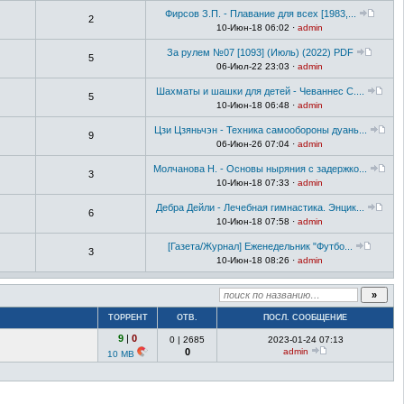
Фирсов З.П. - Плавание для всех [1983,...
2
10-Июн-18 06:02 ·
admin
За рулем №07 [1093] (Июль) (2022) PDF
5
06-Июл-22 23:03 ·
admin
Шахматы и шашки для детей - Чеваннес С....
5
10-Июн-18 06:48 ·
admin
Цзи Цзяньчэн - Техника самообороны дуань...
9
06-Июн-26 07:04 ·
admin
Молчанова Н. - Основы ныряния с задержко...
3
10-Июн-18 07:33 ·
admin
Дебра Дейли - Лечебная гимнастика. Энцик...
6
10-Июн-18 07:58 ·
admin
[Газета/Журнал] Еженедельник "Футбо...
3
10-Июн-18 08:26 ·
admin
ТОРРЕНТ
ОТВ.
ПОСЛ. СООБЩЕНИЕ
9
|
0
0
|
2685
2023-01-24 07:13
0
admin
10 MB