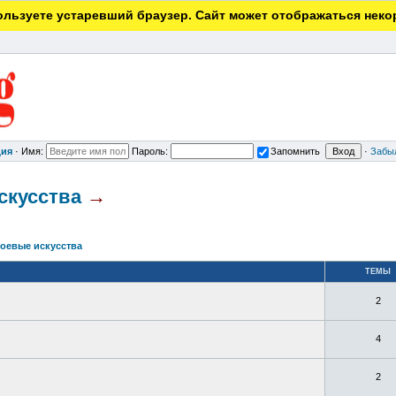
льзуете устаревший браузер. Сайт может отображаться неко
ция
·
Имя:
Пароль:
Запомнить
·
Забы
скусства
→
боевые искусства
ТЕМЫ
2
4
2