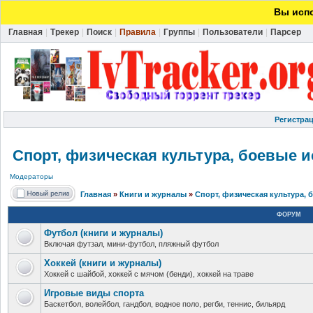
Вы испо
Главная
|
Трекер
|
Поиск
|
Правила
|
Группы
|
Пользователи
|
Парсер
Регистра
Спорт, физическая культура, боевые и
Модераторы
Главная
»
Книги и журналы
»
Спорт, физическая культура, 
ФОРУМ
Футбол (книги и журналы)
Включая футзал, мини-футбол, пляжный футбол
Хоккей (книги и журналы)
Хоккей с шайбой, хоккей с мячом (бенди), хоккей на траве
Игровые виды спорта
Баскетбол, волейбол, гандбол, водное поло, регби, теннис, бильярд