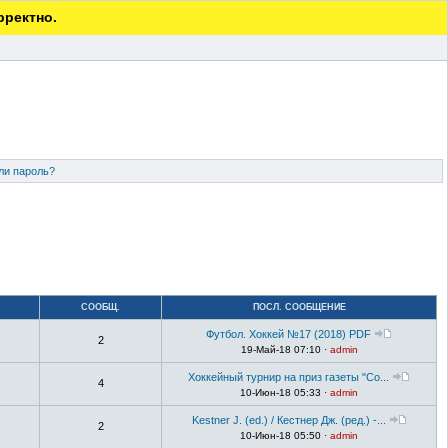
рректно.
ли пароль?
СООБЩ.
ПОСЛ. СООБЩЕНИЕ
Футбол. Хоккей №17 (2018) PDF
2
19-Май-18 07:10 ·
admin
Хоккейный турнир на приз газеты "Со...
4
10-Июн-18 05:33 ·
admin
Kestner J. (ed.) / Кестнер Дж. (ред.) -...
2
10-Июн-18 05:50 ·
admin