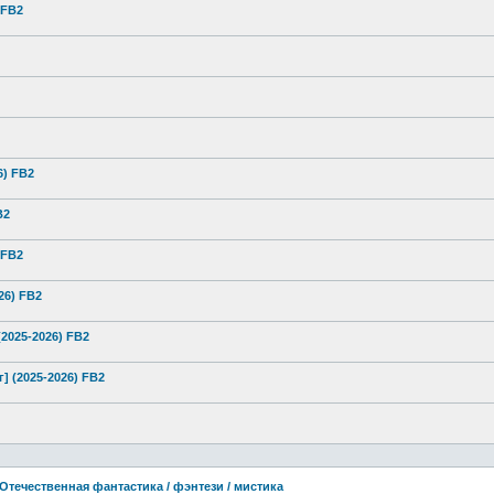
 FB2
6) FB2
B2
 FB2
26) FB2
2025-2026) FB2
 (2025-2026) FB2
Отечественная фантастика / фэнтези / мистика