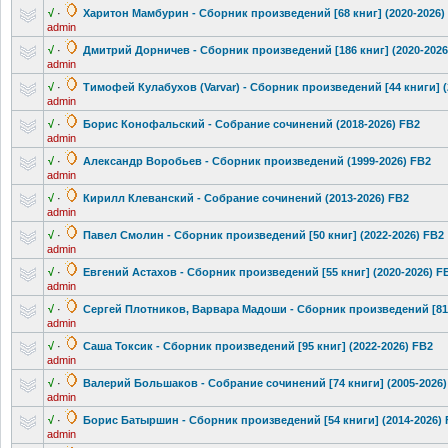
√
·
Харитон Мамбурин - Сборник произведений
[68 книг] (2020-2026)
admin
√
·
Дмитрий Дорничев - Сборник произведений
[186 книг] (2020-202
admin
√
·
Тимофей Кулабухов (Varvar) - Cборник произведений
[44 книги] 
admin
√
·
Борис Конофальский
- Собрание сочинений (2018-2026) FB2
admin
√
·
Александр Воробьев - Сбoрник прoизведений
(1999-2026) FB2
admin
√
·
Кирилл Клеванский - Собрание сочинений (2013-2026) FB2
admin
√
·
Павел Смолин - Сборник произведений
[50 книг] (2022-2026) FB2
admin
√
·
Евгений Астахов - Сборник произведений
[55 книг] (2020-2026) F
admin
√
·
Сергей Плотников, Варвара Мадоши - Сборник произведений
[81
admin
√
·
Саша Токсик - Сборник произведений
[95 книг] (2022-2026) FB2
admin
√
·
Валерий Большаков - Собрание сочинений [74 книги] (2005-2026)
admin
√
·
Борис Батыршин - Сборник произведений
[54 книги] (2014-2026)
admin