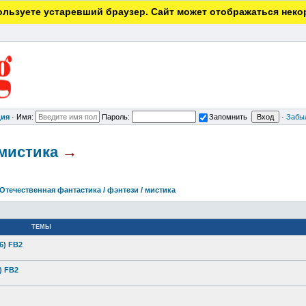
льзуете устаревший браузер. Сайт может отображаться неко
ция
·
Имя:
Пароль:
Запомнить
·
Забы
 мистика
→
Отечественная фантастика / фэнтези / мистика
ТЕМЫ
6) FB2
) FB2