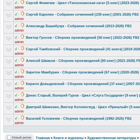
√
·
Сергей Фомичев - Цикл «Тихоокеанска
я сага» [5 книг] (2023-2026)
admin
√
·
Сергей Карелин - Собрание сочинений [239 книг] (2001-2026) FB2
admin
√
·
Александр Башибузук - Собрание сочинений (2013-2026) FB2
admin
√
·
Виктор Гросов - Сборник произведений
[50 книг] (2022-2026) FB2
admin
√
·
Сергей Тамбовский - Сборник произведений
[41 книга] (2019-202
admin
√
·
Алексей Шмаков - Сборник произведений
[60 книг] (2021-2026) F
admin
√
·
Харитон Мамбурин - Сборник произведений
[67 книг] (2020-2026)
admin
√
·
Кирилл Довыдовский - Сборник произведений
[37 книг] (2007-20
admin
√
·
Денис Старый, Валерий Гуров - Цикл «Слуга Государев» [9 книг] (
admin
√
·
Дмитрий Шимохин, Виктор Коллингвуд - Цикл «Пришлый» [5 книг]
admin
√
·
Василий Головачев - Сборник произведений
(1992-2025) FB2
admin
Главная
»
Книги и журналы
»
Художественная литература
»