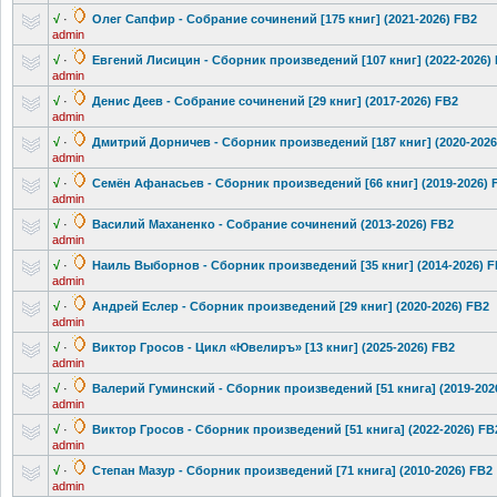
√
·
Олег Сапфир - Собрание сочинений [175 книг] (2021-2026) FB2
admin
√
·
Евгений Лисицин - Сборник произведений
[107 книг] (2022-2026)
admin
√
·
Денис Деев - Собрание сочинений [29 книг] (2017-2026) FB2
admin
√
·
Дмитрий Дорничев - Сборник произведений
[187 книг] (2020-202
admin
√
·
Семён Афанасьев - Сборник произведений
[66 книг] (2019-2026) 
admin
√
·
Василий Маханенко - Собрание сочинений (2013-2026) FB2
admin
√
·
Наиль Выборнов - Сборник произведений
[35 книг] (2014-2026) 
admin
√
·
Андрей Еслер - Сборник произведений
[29 книг] (2020-2026) FB2
admin
√
·
Виктор Гросов - Цикл «Ювелиръ» [13 книг] (2025-2026) FB2
admin
√
·
Валерий Гуминский - Сборник произведений
[51 книга] (2019-202
admin
√
·
Виктор Гросов - Сборник произведений
[51 книга] (2022-2026) FB
admin
√
·
Степан Мазур - Сборник произведений
[71 книга] (2010-2026) FB2
admin