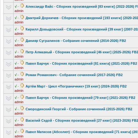
√
·
Александр Вайс - Сборник произведений
[83 книги] (2022-2026) 
admin
√
·
Дмитрий Дорничев - Сборник произведений
[193 книги] (2020-20
admin
√
·
Кирилл Довыдовский - Сборник произведений
[39 книг] (2007-20
admin
√
·
Данияр Сугралинов - Собрание сочинений (2014-2026) FB2
admin
√
·
Петр Алмазный - Сборник произведений
[46 книг] (2025-2026) FB
admin
√
·
Павел Барчук - Сборник произведений
[81 книга] (2021-2026) FB2
admin
√
·
Роман Романович - Собрание сочинений (2017-2026) FB2
admin
√
·
Артём Март - Цикл «Пограничник» [19 книг] (2024-2026) FB2
admin
√
·
Павел Барчук - Сборник произведений
[79 книг] (2021-2026) FB2
admin
√
·
Смородинский
Георгий - Собрание сочинений (2015-2026) FB2
admin
√
·
Василий Седой - Сборник произведений
[27 книг] (2023-2026) FB
admin
√
·
Павел Матисов (Абсолют) - Сборник произведений
[71 книга] (20
admin