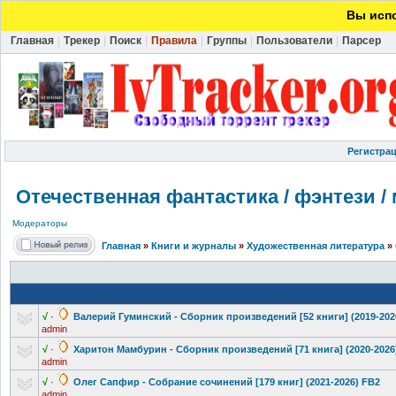
Вы испо
Главная
|
Трекер
|
Поиск
|
Правила
|
Группы
|
Пользователи
|
Парсер
Регистра
Отечественная фантастика / фэнтези /
Модераторы
Главная
»
Книги и журналы
»
Художественная литература
»
√
·
Валерий Гуминский - Сборник произведений
[52 книги] (2019-202
admin
√
·
Харитон Мамбурин - Сборник произведений
[71 книга] (2020-2026
admin
√
·
Олег Сапфир - Собрание сочинений [179 книг] (2021-2026) FB2
admin