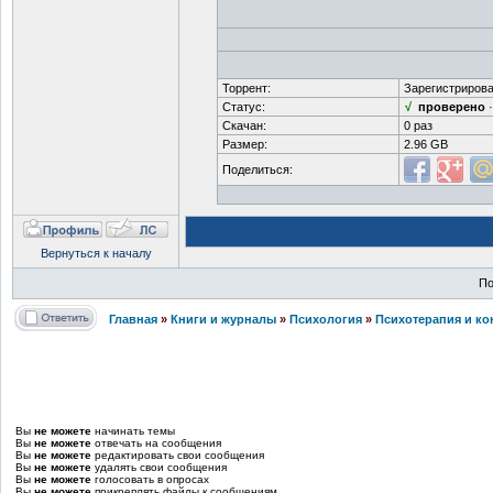
Торрент:
Зарегистрирова
Статус:
√
проверено
Скачан:
0 раз
Размер:
2.96 GB
Поделиться:
Вернуться к началу
По
Главная
»
Книги и журналы
»
Психология
»
Психотерапия и ко
Вы
не можете
начинать темы
Вы
не можете
отвечать на сообщения
Вы
не можете
редактировать свои сообщения
Вы
не можете
удалять свои сообщения
Вы
не можете
голосовать в опросах
Вы
не можете
прикреплять файлы к сообщениям