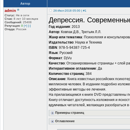
Автор
®
admin
26-Июл-2018 05:00 | #1
Статус:
Не в сети
Депрессия. Современные
Стаж:
8 лет 10 месяцев
Сообщений:
25408
Репутация:
0
[+]
[-]
Год издания
: 2013
Откуда:
Россия
Автор
: Ковпак Д.В., Третьяк Л.Л.
Жанр или тематика
: Психология и консультиро
Издательство
: Наука и Техника
ISBN
: 978-5-94387-725-4
Язык
: Русский
Формат
: DjVu
Качество
: Отсканированные страницы + слой р
Интерактивное оглавление
: Да
Количество страниц
: 384
Описание
: Книга известных российских психот
миллионов человек. В издании подробно изложен
эффективные методы ее лечения.
На прилагающемся к книге DVD представлены п
Книгу отличает доступность изложения и ясност
вдумчивых читателей, желающих разобраться в
Примеры страниц
Оглавление