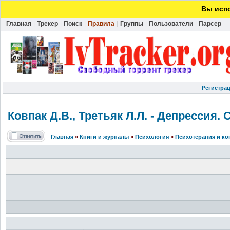
Вы испо
Главная
|
Трекер
|
Поиск
|
Правила
|
Группы
|
Пользователи
|
Парсер
Регистра
Ковпак Д.В., Третьяк Л.Л. - Депрессия
Главная
»
Книги и журналы
»
Психология
»
Психотерапия и ко