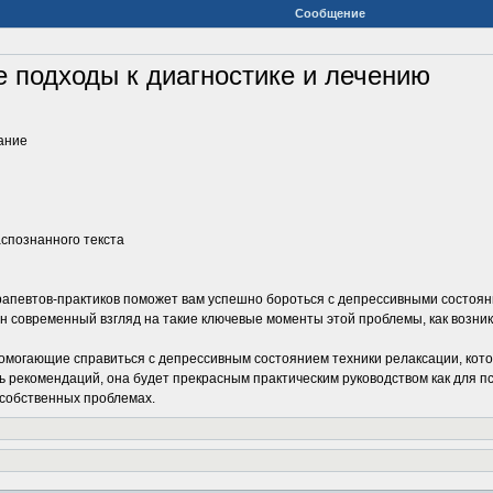
Сообщение
 подходы к диагностике и лечению
вание
аспознанного текста
ерапевтов-практиков поможет вам успешно бороться с депрессивными состоян
 современный взгляд на такие ключевые моменты этой проблемы, как возникн
омогающие справиться с депрессивным состоянием техники релаксации, кот
ь рекомендаций, она будет прекрасным практическим руководством как для пс
 собственных проблемах.