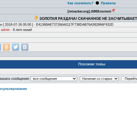
⚫
Как скачивать?
Правила
[ivtracker.org].t5959.torrent
ЗОЛОТАЯ РАЗДАЧА! СКАЧАННОЕ НЕ ЗАСЧИТЫВАЕ
н [
2018-07-26 05:00
] · E4136BAE737266A0117F738DAB76A382866F932D
·
admin
·
8 лет назад
Похожие темы
казать сообщения:
нсультирование