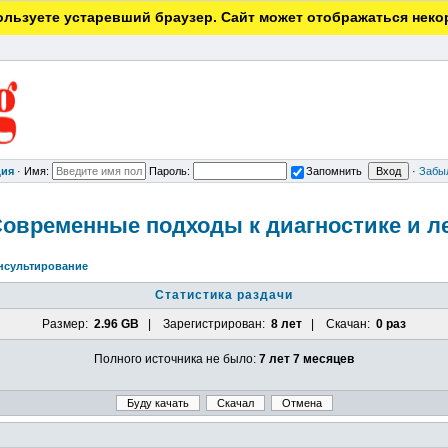
льзуете устаревший браузер. Сайт может отображаться неко
ция
·
Имя:
Пароль:
Запомнить
·
Забы
. Современные подходы к диагностике и ле
нсультирование
Статистика раздачи
Размер:
2.96 GB
| Зарегистрирован:
8 лет
| Скачан:
0 раз
Полного источника не было:
7 лет 7 месяцев