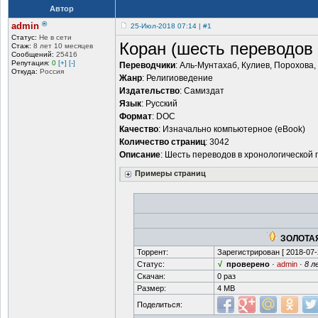
Автор
®
admin
25-Июл-2018 07:14 | #1
Статус:
Не в сети
Коран (шесть переводов 
Стаж:
8 лет 10 месяцев
Сообщений:
25416
Репутация:
0
[+]
[-]
Переводчики
: Аль-Мунтахаб, Кулиев, Порохова,
Откуда:
Россия
Жанр
: Религиоведение
Издательство
: Самиздат
Язык
: Русский
Формат
: DOC
Качество
: Изначально компьютерное (eBook)
Количество страниц
: 3042
Описание
: Шесть переводов в хронологической 
Примеры страниц
ЗОЛОТАЯ
Торрент:
Зарегистрирован [
2018-07-
Статус:
√
проверено
·
admin
·
8 л
Скачан:
0 раз
Размер:
4 MB
Поделиться: