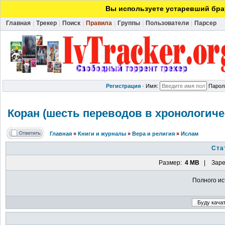
Вы используете устаревший брау
Главная
|
Трекер
|
Поиск
|
Правила
|
Группы
|
Пользователи
|
Парсер
Регистрация
·
Имя:
Парол
Коран (шесть переводов в хронологиче
Главная
»
Книги и журналы
»
Вера и религия
»
Ислам
Ста
Размер:
4 MB
| Заре
Полного ис