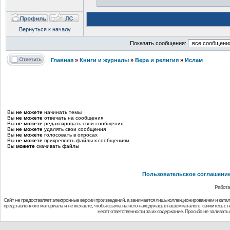
Вернуться к началу
Показать сообщения:
Главная
»
Книги и журналы
»
Вера и религия
»
Ислам
Вы
не можете
начинать темы
Вы
не можете
отвечать на сообщения
Вы
не можете
редактировать свои сообщения
Вы
не можете
удалять свои сообщения
Вы
не можете
голосовать в опросах
Вы
не можете
прикреплять файлы к сообщениям
Вы
можете
скачивать файлы
Пользовательское соглашени
Работа
Сайт не предоставляет электронные версии произведений, а занимается лишь коллекционированием и ката
представленного материала и не желаете, чтобы ссылка на него находилась в нашем каталоге, свяжитесь с
несет ответственности за их содержание. Просьба не заливат