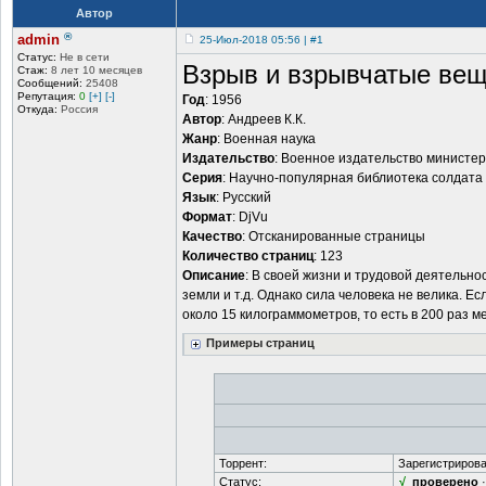
Автор
®
admin
25-Июл-2018 05:56 | #1
Статус:
Не в сети
Взрыв и взрывчатые ве
Стаж:
8 лет 10 месяцев
Сообщений:
25408
Репутация:
0
[+]
[-]
Год
: 1956
Откуда:
Россия
Автор
: Андреев К.К.
Жанр
: Военная наука
Издательство
: Военное издательство министе
Серия
: Научно-популярная библиотека солдата
Язык
: Русский
Формат
: DjVu
Качество
: Отсканированные страницы
Количество страниц
: 123
Описание
: В своей жизни и трудовой деятельно
земли и т.д. Однако сила человека не велика. Ес
около 15 килограммометров, то есть в 200 раз м
Примеры страниц
Торрент:
Зарегистрирова
Статус:
√
проверено