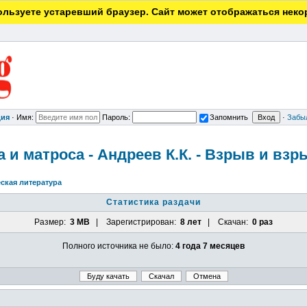
льзуете устаревший браузер. Сайт может отображаться неко
ция
·
Имя:
Пароль:
Запомнить
·
Забы
 и матроса - Андреев К.К. - Взрыв и взр
ская литература
Статистика раздачи
Размер:
3 MB
| Зарегистрирован:
8 лет
| Скачан:
0 раз
Полного источника не было:
4 года 7 месяцев