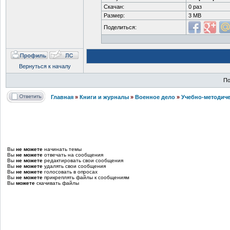
Скачан:
0 раз
Размер:
3 MB
Поделиться:
Вернуться к началу
По
Главная
»
Книги и журналы
»
Военное дело
»
Учебно-методиче
Вы
не можете
начинать темы
Вы
не можете
отвечать на сообщения
Вы
не можете
редактировать свои сообщения
Вы
не можете
удалять свои сообщения
Вы
не можете
голосовать в опросах
Вы
не можете
прикреплять файлы к сообщениям
Вы
можете
скачивать файлы