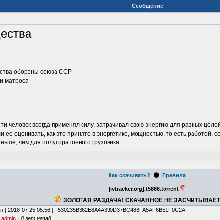
Сообщение
щества
рства обороны союза ССР
 и матроса
сти человек всегда применял силу, затрачивал свою энергию для разных целе
ли ее оценивать, как это принято в энергетике, мощностью, то есть работой, с
еньше, чем для полуторатонного грузовика.
⚫
Как скачивать?
Правила
[ivtracker.org].t5866.torrent
ЗОЛОТАЯ РАЗДАЧА! СКАЧАННОЕ НЕ ЗАСЧИТЫВАЕ
н [
2018-07-25 05:56
] · 530235B362E8A4A390D37BC48BFA5AF6BE1F0C2A
·
admin
·
8 лет назад