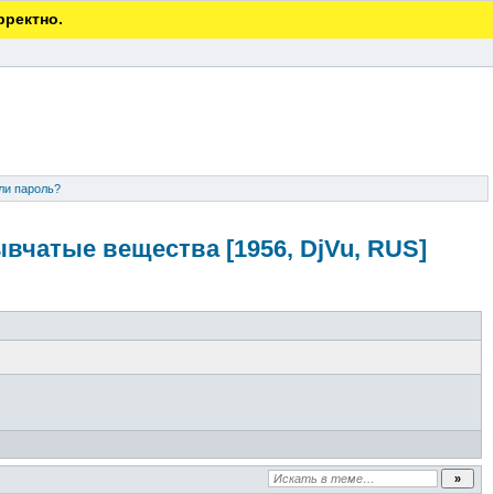
рректно.
ли пароль?
ывчатые вещества [1956, DjVu, RUS]