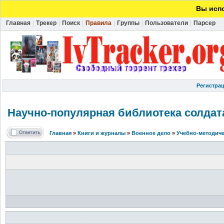
Вы испо
Главная
|
Трекер
|
Поиск
|
Правила
|
Группы
|
Пользователи
|
Парсер
Регистра
Научно-попул
ярная библиотека солдата
Главная
»
Книги и журналы
»
Военное дело
»
Учебно-методиче