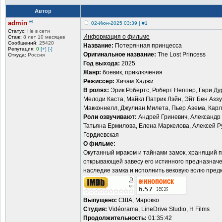
Автор
®
admin
02-Июн-2025 03:39 | #1
Статус:
Не в сети
Информация о фильме
Стаж:
8 лет 10 месяцев
Сообщений:
25420
Название:
Потерянная принцесса
Репутация:
0
[+]
[-]
Оригинальное название:
The Lost Princess
Откуда:
Россия
Год выхода:
2025
Жанр:
боевик, приключения
Режиссер:
Хичам Хаджи
В ролях:
Эрик Робертс, Роберт Неппер, Гари Ду
Мелоди Каста, Майкл Патрик Лэйн, Эйт Бен Азз
Макконнелл, Джулиан Милета, Пьер Азема, Карл
Роли озвучивают:
Андрей Гриневич, Александр 
Татьяна Ермилова, Елена Маркелова, Алексей Ру
Гордиевская
О фильме:
Окутанный мраком и тайнами замок, хранящий па
открывающей завесу его истинного предназначе
наследие замка и исполнить вековую волю предк
Выпущено:
США, Марокко
Студия:
Vidéorama, LineDrive Studio, H Films
Продолжительность:
01:35:42