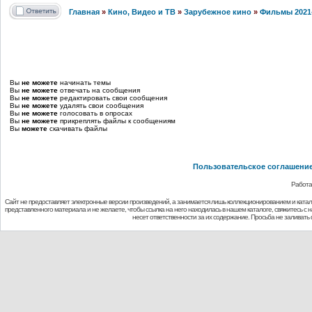
Главная
»
Кино, Видео и ТВ
»
Зарубежное кино
»
Фильмы 2021
Вы
не можете
начинать темы
Вы
не можете
отвечать на сообщения
Вы
не можете
редактировать свои сообщения
Вы
не можете
удалять свои сообщения
Вы
не можете
голосовать в опросах
Вы
не можете
прикреплять файлы к сообщениям
Вы
можете
скачивать файлы
Пользовательское соглашени
Работа
Сайт не предоставляет электронные версии произведений, а занимается лишь коллекционированием и ката
представленного материала и не желаете, чтобы ссылка на него находилась в нашем каталоге, свяжитесь с
несет ответственности за их содержание. Просьба не заливат