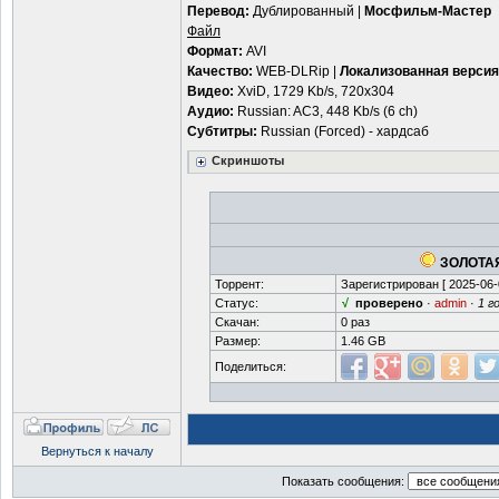
Перевод:
Дублированный |
Мосфильм-Мастер
Файл
Формат:
AVI
Качество:
WEB-DLRip |
Локализованная версия
Видео:
XviD, 1729 Kb/s, 720x304
Аудио:
Russian: AC3, 448 Kb/s (6 ch)
Субтитры:
Russian (Forced) - хардсаб
Скриншоты
ЗОЛОТАЯ
Торрент:
Зарегистрирован [
2025-06-
Статус:
√
проверено
·
admin
·
1 г
Скачан:
0 раз
Размер:
1.46 GB
Поделиться:
Вернуться к началу
Показать сообщения: