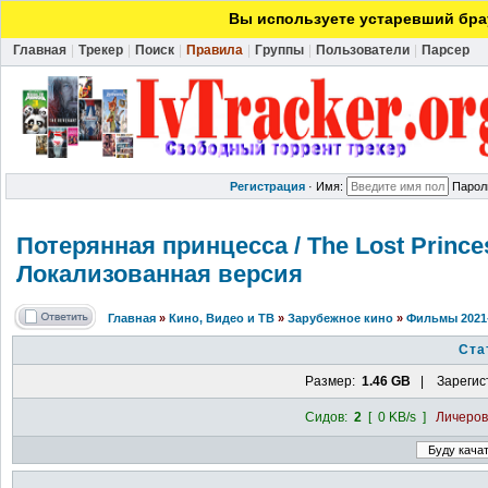
Вы используете устаревший брау
Главная
|
Трекер
|
Поиск
|
Правила
|
Группы
|
Пользователи
|
Парсер
Регистрация
·
Имя:
Парол
Потерянная принцесса / The Lost Prince
Локализованн
ая версия
Главная
»
Кино, Видео и ТВ
»
Зарубежное кино
»
Фильмы 2021
Ста
Размер:
1.46 GB
| Зарегис
Сидов:
2
[ 0 KB/s ]
Личеро