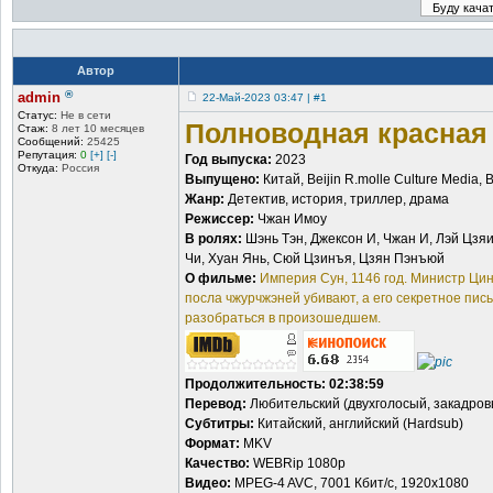
Автор
®
admin
22-Май-2023 03:47 | #1
Статус:
Не в сети
Полноводная красная ре
Стаж:
8 лет 10 месяцев
Сообщений:
25425
Репутация:
0
[+]
[-]
Год выпуска:
2023
Откуда:
Россия
Выпущено:
Китай, Beijin R.molle Culture Media, Be
Жанр:
Детектив, история, триллер, драма
Режиссер:
Чжан Имоу
В ролях:
Шэнь Тэн, Джексон И, Чжан И, Лэй Цзяи
Чи, Хуан Янь, Сюй Цзинъя, Цзян Пэнъюй
О фильме:
Империя Сун, 1146 год. Министр Цин
посла чжурчжэней убивают, а его секретное пи
разобраться в произошедшем.
Продолжительность:
02:38:59
Перевод:
Любительский (двухголосый, закадров
Субтитры:
Китайский, английский (Hardsub)
Формат:
MKV
Качество:
WEBRip 1080p
Видео:
MPEG-4 AVC, 7001 Кбит/с, 1920x1080