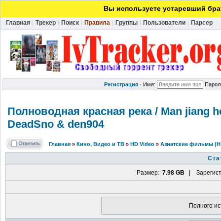
Вы используете устаревший брау
Главная
|
Трекер
|
Поиск
|
Правила
|
Группы
|
Пользователи
|
Парсер
Регистрация
·
Имя:
Парол
Полноводная красная река / Man jiang hon
DeadSno & den904
Главная
»
Кино, Видео и ТВ
»
HD Video
»
Азиатские фильмы (H
Ста
Размер:
7.98 GB
| Зарегист
Полного ис