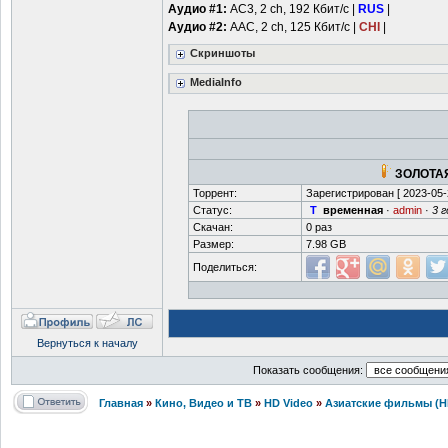
Аудио #1:
AC3, 2 ch, 192 Кбит/с |
RUS
|
Аудио #2:
AAC, 2 ch, 125 Кбит/с |
CHI
|
Скриншоты
MediaInfo
ЗОЛОТАЯ
Торрент:
Зарегистрирован [
2023-05-
Статус:
T
временная
·
admin
·
3 
Скачан:
0 раз
Размер:
7.98 GB
Поделиться:
Вернуться к началу
Показать сообщения:
Главная
»
Кино, Видео и ТВ
»
HD Video
»
Азиатские фильмы (H