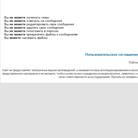
Вы
не можете
начинать темы
Вы
не можете
отвечать на сообщения
Вы
не можете
редактировать свои сообщения
Вы
не можете
удалять свои сообщения
Вы
не можете
голосовать в опросах
Вы
не можете
прикреплять файлы к сообщениям
Вы
можете
скачивать файлы
Пользовательское соглашени
Работа
Сайт не предоставляет электронные версии произведений, а занимается лишь коллекционированием и ката
представленного материала и не желаете, чтобы ссылка на него находилась в нашем каталоге, свяжитесь с
несет ответственности за их содержание. Просьба не заливат