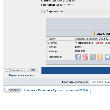
Субтитры:
Отсутствуют
Реклама:
Отсутствует
Скриншоты
ЗОЛОТАЯ
Торрент:
Зарегистрирован [
2022-11-
Статус:
√
проверено
·
admin
·
3 г
Скачан:
0 раз
Размер:
8.04 GB
Поделиться:
Вернуться к началу
Показать сообщения:
Главная
»
Сериалы
»
Русские сериалы (HD Video)