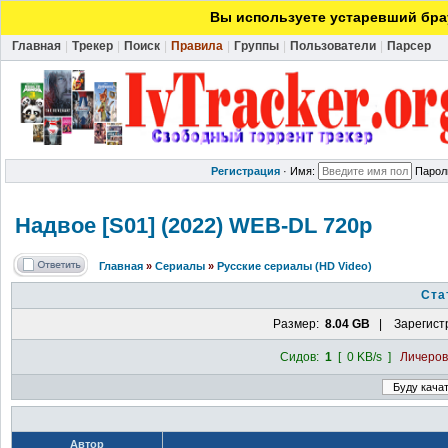
Вы используете устаревший брау
Главная
|
Трекер
|
Поиск
|
Правила
|
Группы
|
Пользователи
|
Парсер
Регистрация
·
Имя:
Парол
Надвое [S01] (2022) WEB-DL 720p
Главная
»
Сериалы
»
Русские сериалы (HD Video)
Ста
Размер:
8.04 GB
| Зарегист
Сидов:
1
[ 0 KB/s ]
Личеро
Автор