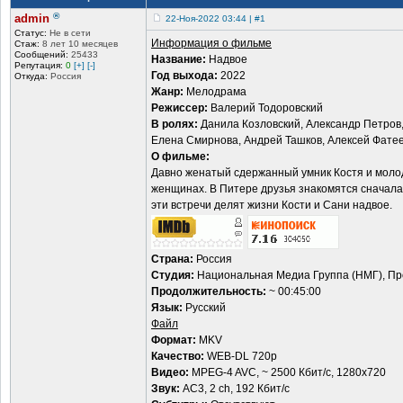
®
admin
22-Ноя-2022 03:44 | #1
Статус:
Не в сети
Информация о фильме
Стаж:
8 лет 10 месяцев
Сообщений:
25433
Название:
Надвое
Репутация:
0
[+]
[-]
Год выхода:
2022
Откуда:
Россия
Жанр:
Мелодрама
Режиссер:
Валерий Тодоровский
В ролях:
Данила Козловский, Александр Петров
Елена Смирнова, Андрей Ташков, Алексей Фатее
О фильме:
Давно женатый сдержанный умник Костя и моло
женщинах. В Питере друзья знакомятся сначала 
эти встречи делят жизни Кости и Сани надвое.
Страна:
Россия
Студия:
Национальная Медиа Группа (НМГ), Пр
Продолжительность:
~ 00:45:00
Язык:
Русский
Файл
Формат:
MKV
Качество:
WEB-DL 720p
Видео:
MPEG-4 AVC, ~ 2500 Кбит/с, 1280x720
Звук:
AC3, 2 ch, 192 Кбит/с