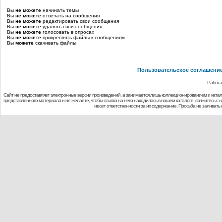
Вы
не можете
начинать темы
Вы
не можете
отвечать на сообщения
Вы
не можете
редактировать свои сообщения
Вы
не можете
удалять свои сообщения
Вы
не можете
голосовать в опросах
Вы
не можете
прикреплять файлы к сообщениям
Вы
можете
скачивать файлы
Пользовательское соглашени
Работа
Сайт не предоставляет электронные версии произведений, а занимается лишь коллекционированием и ката
представленного материала и не желаете, чтобы ссылка на него находилась в нашем каталоге, свяжитесь с
несет ответственности за их содержание. Просьба не заливат