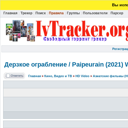
Вы испо
Главная
|
Трекер
|
Поиск
|
Правила
|
Группы
|
Пользователи
|
Парсер
Регистра
Дерзкое ограбление / Paipeurain (2021)
Главная
»
Кино, Видео и ТВ
»
HD Video
»
Азиатские фильмы (H