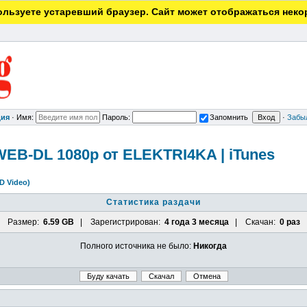
льзуете устаревший браузер. Сайт может отображаться неко
ция
·
Имя:
Пароль:
Запомнить
·
Забы
 WEB-DL 1080p от ELEKTRI4KA | iTunes
D Video)
Статистика раздачи
Размер:
6.59 GB
| Зарегистрирован:
4 года 3 месяца
| Скачан:
0 раз
Полного источника не было:
Никогда