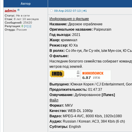
Автор
®
admin
09-Апр-2022 07:13 | #1
Статус:
Не в сети
Информация о фильме
Стаж:
8 лет 10 месяцев
Сообщений:
25420
Название:
Дерзкое ограбление
Репутация:
0
[+]
[-]
Оригинальное название:
Paipeurain
Откуда:
Россия
Год выхода:
2021
Жанр:
криминал
Режиссер:
Ю Ха
В ролях:
Со Ин-гук, Ли Су-хёк, Ым Мун-сок, Ю Сы
О фильме:
Наследник богатого семейства собирает команду
метров под землей.
Выпущено:
Южная Корея / CJ Entertainment, Gom
Продолжительность:
01:47:37
Озвучивание:
Дублированное
[iTunes]
Файл
Формат:
MKV
Качество:
WEB-DL 1080p
Видео:
MPEG-4 AVC, 8000 Kb/s, 1920x1080
Аудио:
Russian / Korean: AC3, 384 Kb/s (6 ch)
Субтитры:
English