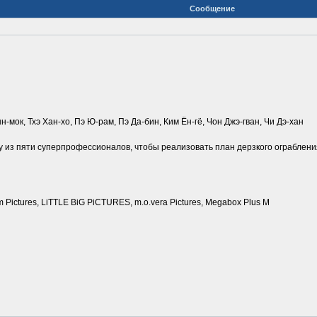
Сообщение
н-мок, Тхэ Хан-хо, Пэ Ю-рам, Пэ Да-бин, Ким Ён-гё, Чон Джэ-гван, Чи Дэ-хан
 из пяти суперпрофессионалов, чтобы реализовать план дерзкого ограбления
 Pictures, LiTTLE BiG PiCTURES, m.o.vera Pictures, Megabox Plus M