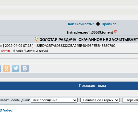
⚫
Как скачивать?
Правила
[ivtracker.org].t33669.torrent
ЗОЛОТАЯ РАЗДАЧА! СКАЧАННОЕ НЕ ЗАСЧИТЫВАЕ
н [
2022-04-09 07:13
] · 82EDA2BFA6058332CBA245E40495FE5B45B5079C
·
admin
·
4 года 3 месяца назад
Похожие темы
казать сообщения:
D Video)