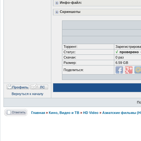
Инфо-файл:
Скриншоты
Торрент:
Зарегистрирова
Статус:
√
проверено
Скачан:
0 раз
Размер:
6.59 GB
Поделиться:
Вернуться к началу
По
Главная
»
Кино, Видео и ТВ
»
HD Video
»
Азиатские фильмы (H