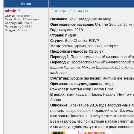
Автор
®
admin
03-Апр-2021 10:44 | #1
Статус:
Не в сети
Название:
Ури: Нападение на базу
Стаж:
8 лет 10 месяцев
Сообщений:
25416
Оригинальное название:
Uri: The Surgical Strike
Репутация:
0
[+]
[-]
Год выпуска
: 2018
Откуда:
Россия
Страна
: Индия
Студия
: Bulb Chamka, RSVP
Жанр
: боевик, драма, военный, история
Продолжительность
: 02:16:37
Перевод 1
: Профессиональный (многоголосый з
Перевод 2
: Профессиональный (многоголосый з
Кирилл Патрино, Михаил Цареградский и Конс
Федосеев.
Субтитры
: русские (на песни), английские, неме
Оригинальная аудиодорожка
: хинди
Режиссер
: Адитья Дхар / Aditya Dhar
В ролях
: Вики Каушал, Пареш Раваль, Ями Гаут
Арора
Описание
: В сентябре 2016 года вооруженные 
границы, разделяющей индийский штат Джамму 
контролем Пакистана. В результате атаки погиб
Всем казалось, что причастные к атаке смогут 
и спланирует уникальную в своём роде спецоп