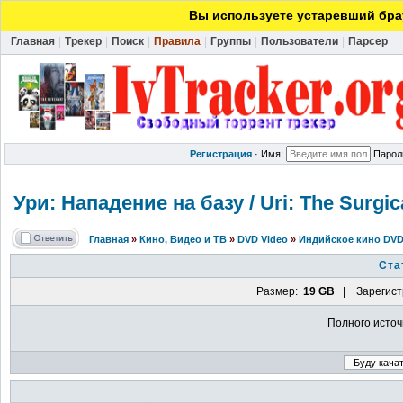
Вы используете устаревший брау
Главная
|
Трекер
|
Поиск
|
Правила
|
Группы
|
Пользователи
|
Парсер
Регистрация
·
Имя:
Парол
Ури: Нападение на базу / Uri: The Surgic
Главная
»
Кино, Видео и ТВ
»
DVD Video
»
Индийское кино DVD
Ста
Размер:
19 GB
| Зарегист
Полного источ