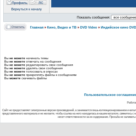
Вернуться к началу
Показать сообщения:
Главная
»
Кино, Видео и ТВ
»
DVD Video
»
Индийское кино DVD
Вы
не можете
начинать темы
Вы
не можете
отвечать на сообщения
Вы
не можете
редактировать свои сообщения
Вы
не можете
удалять свои сообщения
Вы
не можете
голосовать в опросах
Вы
не можете
прикреплять файлы к сообщениям
Вы
можете
скачивать файлы
Пользовательское соглашени
Работа
Сайт не предоставляет электронные версии произведений, а занимается лишь коллекционированием и ката
представленного материала и не желаете, чтобы ссылка на него находилась в нашем каталоге, свяжитесь с
несет ответственности за их содержание. Просьба не заливат