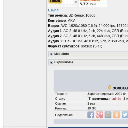
Сэмпл
Тип релиза
: BDRemux 1080p
Контейнер
: MKV
Видео
: AVC, 1920x1080 (16:9), 24.000 fps, 16799 k
Аудио 1
: AC-3, 48.0 kHz, 2 ch, 224 kb/s, CBR (Rus
Аудио 2
: AC-3, 48.0 kHz, 6 ch, 448 kb/s, CBR (Rus
Аудио 3
: DTS-HD MA, 48.0 kHz, 6 ch, 2 350 kb/s, VB
Формат субтитров
: softsub (SRT)
MediaInfo
Скриншоты
ЗОЛОТАЯ
Торрент:
Зарегистрирован [
2021-04-
Статус:
T
временная
·
admin
·
5 
Скачан:
1 раз
Размер:
19 GB
Поделиться: