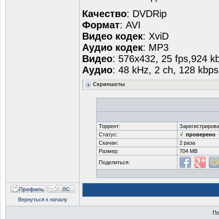
Качество
: DVDRip
Формат
: AVI
Видео кодек
: XviD
Аудио кодек
: MP3
Видео
: 576x432, 25 fps,924 k
Аудио
: 48 kHz, 2 ch, 128 kbps
Скриншоты
Торрент:
Зарегистрирова
Статус:
√
проверено
Скачан:
2 раза
Размер:
704 MB
Поделиться:
Вернуться к началу
По