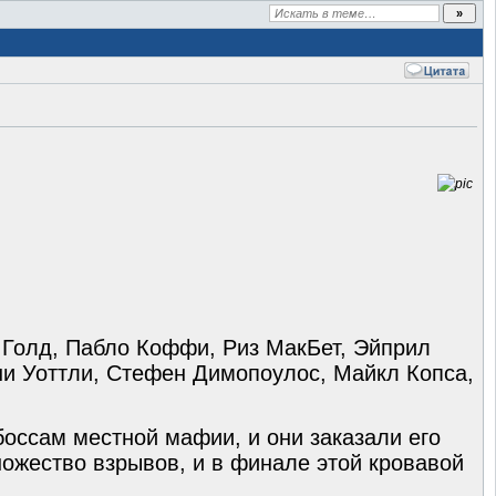
и Голд, Пабло Коффи, Риз МакБет, Эйприл
нни Уоттли, Стефен Димопоулос, Майкл Копса,
боссам местной мафии, и они заказали его
ожество взрывов, и в финале этой кровавой