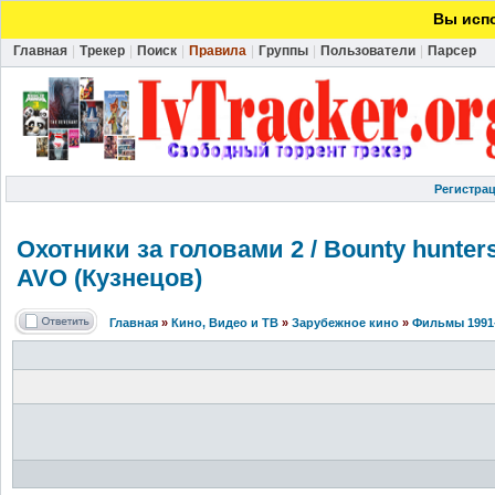
Вы испо
Главная
|
Трекер
|
Поиск
|
Правила
|
Группы
|
Пользователи
|
Парсер
Регистра
Охотники за головами 2 / Bounty hunter
AVO (Кузнецов)
Главная
»
Кино, Видео и ТВ
»
Зарубежное кино
»
Фильмы 1991