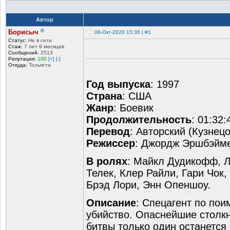
Автор
®
Борисыч
08-Окт-2020 15:36 | #1
Статус:
Не в сети
Стаж:
7 лет 9 месяцев
Сообщений:
2513
Репутация:
100
[+]
[-]
Откуда:
Тольятти
Год выпуска
: 1997
Страна
: США
Жанр
: Боевик
Продолжительность
: 01:32:
Перевод
: Авторский (Кузнецо
Режиссер
: Джордж Эршбэйме
В ролях
: Майкл Дудикофф, Л
Телек, Клер Райли, Гари Чок
Брэд Лори, Энн Опеншоу.
Описание
: Спецагент по по
убийство. Опаснейшие столкн
битвы только один останется