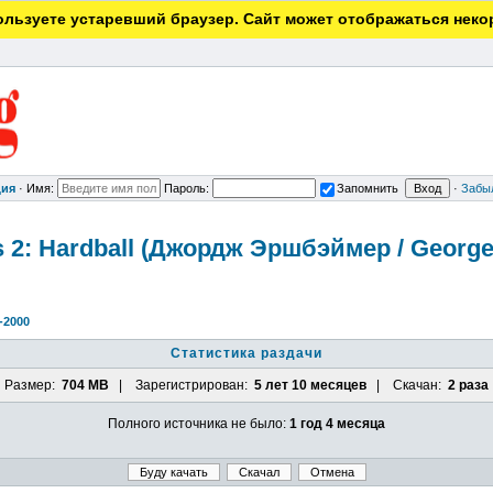
льзуете устаревший браузер. Сайт может отображаться неко
ция
·
Имя:
Пароль:
Запомнить
·
Забы
s 2: Hardball (Джордж Эршбэймер / George
-2000
Статистика раздачи
Размер:
704 MB
| Зарегистрирован:
5 лет 10 месяцев
| Скачан:
2 раза
Полного источника не было:
1 год 4 месяца