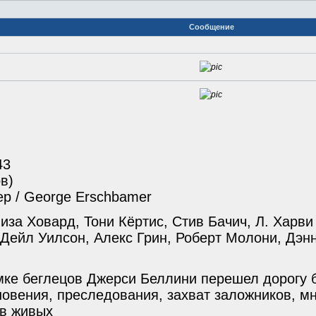
Сообщение
43
в)
р / George Erschbamer
иза Ховард, Тони Кёртис, Стив Бачич, Л. Харв
, Дейл Уилсон, Алекс Грин, Роберт Молони, Дэ
имке беглецов Джерси Беллини перешел дорогу 
овения, преследования, захват заложников, мн
 в живых