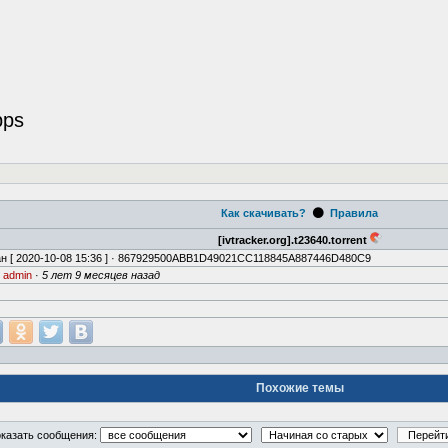
bps
⚫
Как скачивать?
Правила
[ivtracker.org].t23640.torrent
н [
2020-10-08 15:36
] · 867929500ABB1D49021CC118845A887446D480C9
·
admin
·
5 лет 9 месяцев назад
Похожие темы
казать сообщения: