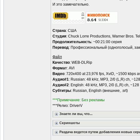
И это замечательно.
Страна
: США
Студия
: Chuck Lorre Productions, Warner Bros. Te
Продолжительность
: ~00:21:00 серия
Перевод
: Профессиональный (одноголосый, за
Файл
Качество
: WEB-DLRip
Формат
: AVI
Видео
: 720x400 at 23,976 fps, XviD, ~1500 kbps a
Аудио#1
: Russian: 48 kHz, MP3, 2/0 (L,R) ch, 
Аудио#2
: English: 48 kHz, MP3, 2/0 (L,R) ch, ~12
Субтитры
: Russian, English (внешние, .srt)
***Примечание: Без рекламы
***Релиз: DriverV
Знаете ли вы, что...
Скриншоты
Раздача ведется путем добавления новых сер