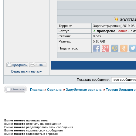
ЗОЛОТАЯ
Торрент:
Зарегистрирован [
2019-05-
Статус:
√
проверено
·
admin
·
7 л
Скачан:
0 раз
Размер:
5.18 GB
Поделиться:
Вернуться к началу
Показать сообщения:
Главная
»
Сериалы
»
Зарубежные сериалы
»
Теория большого 
Вы
не можете
начинать темы
Вы
не можете
отвечать на сообщения
Вы
не можете
редактировать свои сообщения
Вы
не можете
удалять свои сообщения
Вы
не можете
голосовать в опросах