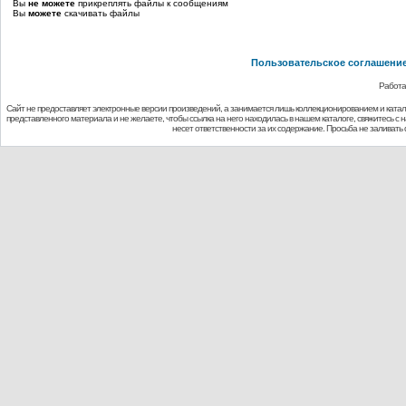
Вы
не можете
прикреплять файлы к сообщениям
Вы
можете
скачивать файлы
Пользовательское соглашени
Работа
Сайт не предоставляет электронные версии произведений, а занимается лишь коллекционированием и ката
представленного материала и не желаете, чтобы ссылка на него находилась в нашем каталоге, свяжитесь с
несет ответственности за их содержание. Просьба не заливат