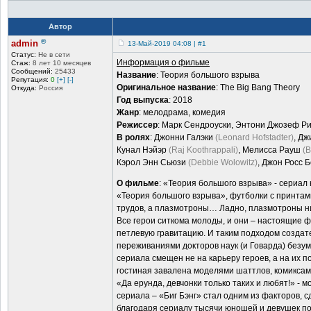
Автор
®
admin
13-Май-2019 04:08 | #1
Статус:
Не в сети
Информация о фильме
Стаж:
8 лет 10 месяцев
Сообщений:
25433
Название
: Теория большого взрыва
Репутация:
0
[+]
[-]
Оригинальное название
: The Big Bang Theory
Откуда:
Россия
Год выпуска
: 2018
Жанр
: мелодрама, комедия
Режиссер
: Марк Сендроуски, Энтони Джозеф Ри
В ролях
: Джонни Галэки
(Leonard Hofstadter)
, Д
Кунал Нэйэр
(Raj Koothrappali)
, Мелисса Рауш
(B
Кэрол Энн Сьюзи
(Debbie Wolowitz)
, Джон Росс 
О фильме
: «Теория большого взрыва» - сериал
«Теория большого взрыва», футболки с принтам
трудов, а плазмотроны… Ладно, плазмотроны ни
Все герои ситкома молоды, и они – настоящие ф
петлевую гравитацию. И таким подходом создате
переживаниями докторов наук (и Говарда) безум
сериала смещен не на карьеру героев, а на их п
гостиная завалена моделями шаттлов, комиксам
«Да ерунда, девчонки только таких и любят!» -
сериала – «Биг Бэнг» стал одним из факторов, с
благодаря сериалу тысячи юношей и девушек по 