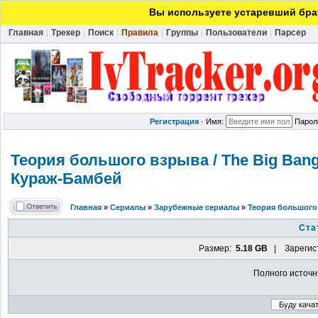
Вы используете устаревший брау
Главная
|
Трекер
|
Поиск
|
Правила
|
Группы
|
Пользователи
|
Парсер
Регистрация
·
Имя:
Парол
Теория большого взрыва / The Big Bang 
Кураж-Бамбей
Главная
»
Сериалы
»
Зарубежные сериалы
»
Теория большого 
Ста
Размер:
5.18 GB
| Зарегис
Полного источн