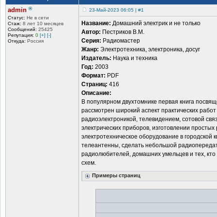
®
admin
23-Май-2023 06:05 | #1
Статус:
Не в сети
Название:
Домашний электрик и не только
Стаж:
8 лет 10 месяцев
Сообщений:
25425
Автор:
Пестриков В.М.
Репутация:
0
[+]
[-]
Серия:
Радиомастер
Откуда:
Россия
Жанр:
Электротехника, электроника, досуг
Издатель:
Наука и техника
Год:
2003
Формат:
PDF
Страниц:
416
Описание:
В популярном двухтомнике первая книга посвящ
рассмотрен широкий аспект практических работ 
радиоэлектроникой, телевидением, сотовой свя
электрических приборов, изготовлении простых 
электротехническое оборудование в городской 
телеантенны, сделать небольшой радиопередатч
радиолюбителей, домашних умельцев и тех, кто
схем.
Примеры страниц