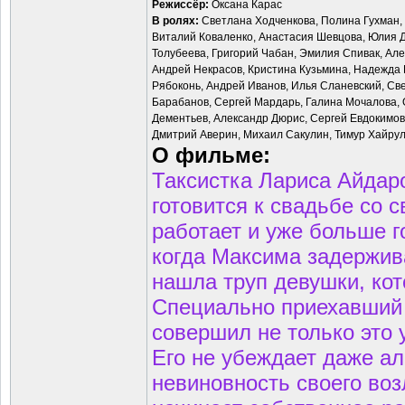
Режиссёр:
Оксана Карас
В ролях:
Светлана Ходченкова, Полина Гухман, 
Виталий Коваленко, Анастасия Шевцова, Юлия 
Толубеева, Григорий Чабан, Эмилия Спивак, Ал
Андрей Некрасов, Кристина Кузьмина, Надежда 
Рябоконь, Андрей Иванов, Илья Сланевский, Све
Барабанов, Сергей Мардарь, Галина Мочалова, 
Дементьев, Александр Дюрис, Сергей Евдокимов
Дмитрий Аверин, Михаил Сакулин, Тимур Хайру
О фильме:
Таксистка Лариса Айдаро
готовится к свадьбе со
работает и уже больше г
когда Максима задержив
нашла труп девушки, ко
Специально приехавший 
совершил не только это 
Его не убеждает даже а
невиновность своего воз