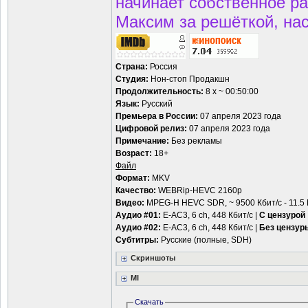
начинает собственное ра
Максим за решёткой, на
Страна:
Россия
Студия:
Нон-стоп Продакшн
Продолжительность:
8 х ~ 00:50:00
Язык:
Русский
Премьера в Росcии:
07 апреля 2023 года
Цифровой релиз:
07 апреля 2023 года
Примечание:
Без рекламы
Возраст:
18+
Файл
Формат:
MKV
Качество:
WEBRip-HEVC 2160p
Видео:
MPEG-H HEVC SDR, ~ 9500 Кбит/с - 11.5 
Аудио #01:
E-AC3, 6 ch, 448 Кбит/с |
C цензурой
Аудио #02:
E-AC3, 6 ch, 448 Кбит/с |
Без цензур
Субтитры:
Русские (полные, SDH)
Скриншоты
MI
Скачать