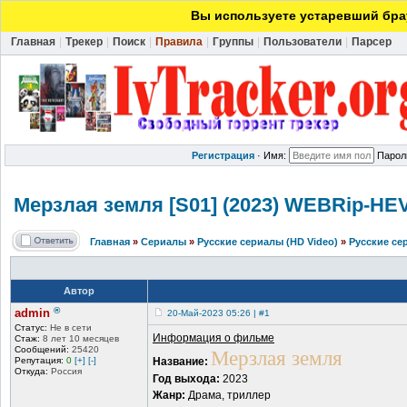
Вы используете устаревший брау
Главная
|
Трекер
|
Поиск
|
Правила
|
Группы
|
Пользователи
|
Парсер
Регистрация
·
Имя:
Парол
Мерзлая земля [S01] (2023) WEBRip-HEV
Главная
»
Сериалы
»
Русские сериалы (HD Video)
»
Русские се
Автор
®
admin
20-Май-2023 05:26 | #1
Статус:
Не в сети
Информация о фильме
Стаж:
8 лет 10 месяцев
Сообщений:
25420
Мерзлая земля
Репутация:
0
[+]
[-]
Название:
Откуда:
Россия
Год выхода:
2023
Жанр:
Драма, триллер