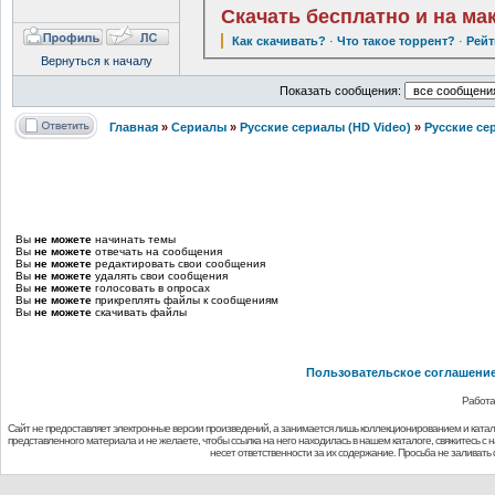
Скачать бесплатно и на ма
Как скачивать?
·
Что такое торрент?
·
Рейт
Вернуться к началу
Показать сообщения:
Главная
»
Сериалы
»
Русские сериалы (HD Video)
»
Русские се
Вы
не можете
начинать темы
Вы
не можете
отвечать на сообщения
Вы
не можете
редактировать свои сообщения
Вы
не можете
удалять свои сообщения
Вы
не можете
голосовать в опросах
Вы
не можете
прикреплять файлы к сообщениям
Вы
не можете
скачивать файлы
Пользовательское соглашени
Работа
Сайт не предоставляет электронные версии произведений, а занимается лишь коллекционированием и ката
представленного материала и не желаете, чтобы ссылка на него находилась в нашем каталоге, свяжитесь с
несет ответственности за их содержание. Просьба не заливат