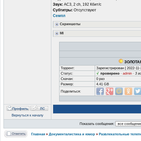
Звук:
AC3, 2 ch, 192 Кбит/с
Субтитры:
Отсутствуют
Семпл
Скриншоты
MI
ЗОЛОТАЯ
Торрент:
Зарегистрирован [
2022-11-
Статус:
√
проверено
·
admin
·
3 г
Скачан:
0 раз
Размер:
4.41 GB
Поделиться:
Вернуться к началу
Показать сообщения:
Главная
»
Документалистика и юмор
»
Развлекательные телеп