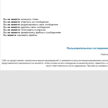
Вы
не можете
начинать темы
Вы
не можете
отвечать на сообщения
Вы
не можете
редактировать свои сообщения
Вы
не можете
удалять свои сообщения
Вы
не можете
голосовать в опросах
Вы
не можете
прикреплять файлы к сообщениям
Вы
можете
скачивать файлы
Пользовательское соглашени
Работа
Сайт не предоставляет электронные версии произведений, а занимается лишь коллекционированием и ката
представленного материала и не желаете, чтобы ссылка на него находилась в нашем каталоге, свяжитесь с
несет ответственности за их содержание. Просьба не заливат