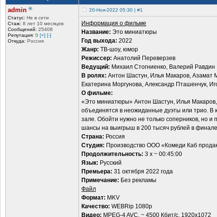
®
admin
20-Ноя-2022 05:30 | #1
Статус:
Не в сети
Информация о фильме
Стаж:
8 лет 10 месяцев
Сообщений:
25408
Название:
Это миниатюры
Репутация:
0
[+]
[-]
Год выхода:
2022
Откуда:
Россия
Жанр:
ТВ-шоу, юмор
Режиссер:
Анатолий Переверзев
Ведущий:
Михаил Стогниенко, Валерий Равдин
В ролях:
Антон Шастун, Илья Макаров, Азамат М
Екатерина Моргунова, Александр Пташенчук, Иг
О фильме:
«Это миниатюры» Антон Шастун, Илья Макаров, 
объединятся в неожиданные дуэты или трио. В 
зале. Обойти нужно не только соперников, но и
шансы на выигрыш в 200 тысяч рублей в финале
Страна:
Россия
Студия:
Производство ООО «Комеди Каб прода
Продолжительность:
3 x ~ 00:45:00
Язык:
Русский
Премьера:
31 октября 2022 года
Примечание:
Без рекламы
Файл
Формат:
MKV
Качество:
WEBRip 1080p
Видео:
MPEG-4 AVC, ~ 4500 Кбит/с, 1920x1072