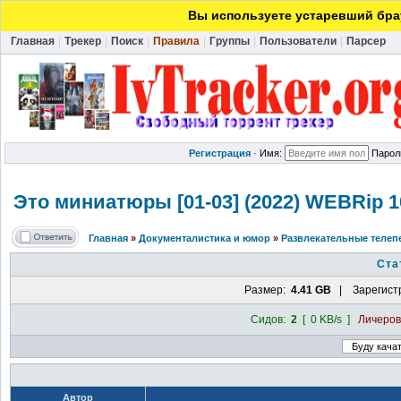
Вы используете устаревший брау
Главная
|
Трекер
|
Поиск
|
Правила
|
Группы
|
Пользователи
|
Парсер
Регистрация
·
Имя:
Парол
Это миниатюры [01-03] (2022) WEBRip 
Главная
»
Документалистика и юмор
»
Развлекательные телеп
Ста
Размер:
4.41 GB
| Зарегист
Сидов:
2
[ 0 KB/s ]
Личеро
Автор