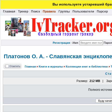
Вы используете устаревший брау
Главная
|
Трекер
|
Поиск
|
Правила
|
Группы
|
Пользователи
|
Парсер
Регистрация
·
Имя:
Парол
Платонов О. А. - Славянская энциклоп
Главная
»
Книги и журналы
»
Коллекции книг и библиотеки
»
Ста
Размер:
212 MB
| Заре
Полного источн