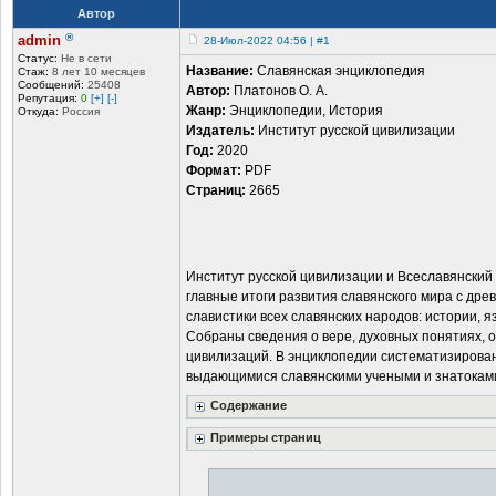
Автор
®
admin
28-Июл-2022 04:56 | #1
Статус:
Не в сети
Название:
Славянская энциклопедия
Стаж:
8 лет 10 месяцев
Сообщений:
25408
Автор:
Платонов О. А.
Репутация:
0
[+]
[-]
Жанр:
Энциклопедии, История
Откуда:
Россия
Издатель:
Институт русской цивилизации
Год:
2020
Формат:
PDF
Страниц:
2665
Институт русской цивилизации и Всеславянский
главные итоги развития славянского мира с др
славистики всех славянских народов: истории, яз
Собраны сведения о вере, духовных понятиях, 
цивилизаций. В энциклопедии систематизирован
выдающимися славянскими учеными и знатоками
Содержание
Примеры страниц