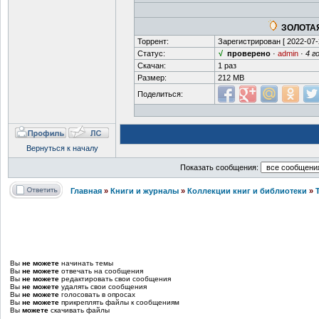
ЗОЛОТАЯ
Торрент:
Зарегистрирован [
2022-07-
Статус:
√
проверено
·
admin
·
4 г
Скачан:
1 раз
Размер:
212 MB
Поделиться:
Вернуться к началу
Показать сообщения:
Главная
»
Книги и журналы
»
Коллекции книг и библиотеки
»
Вы
не можете
начинать темы
Вы
не можете
отвечать на сообщения
Вы
не можете
редактировать свои сообщения
Вы
не можете
удалять свои сообщения
Вы
не можете
голосовать в опросах
Вы
не можете
прикреплять файлы к сообщениям
Вы
можете
скачивать файлы