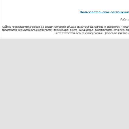
Пользовательское соглашени
Работа
Сайт не предоставляет электронные версии произведений, а занимается лишь коллекционированием и ката
представленного материала и не желаете, чтобы ссылка на него находилась в нашем каталоге, свяжитесь с
несет ответственности за их содержание. Просьба не заливат