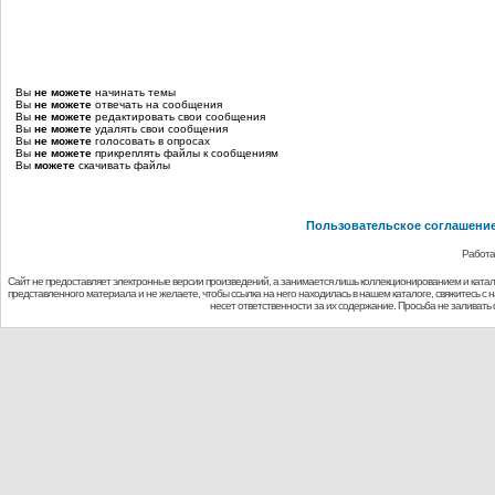
Вы
не можете
начинать темы
Вы
не можете
отвечать на сообщения
Вы
не можете
редактировать свои сообщения
Вы
не можете
удалять свои сообщения
Вы
не можете
голосовать в опросах
Вы
не можете
прикреплять файлы к сообщениям
Вы
можете
скачивать файлы
Пользовательское соглашени
Работа
Сайт не предоставляет электронные версии произведений, а занимается лишь коллекционированием и ката
представленного материала и не желаете, чтобы ссылка на него находилась в нашем каталоге, свяжитесь с
несет ответственности за их содержание. Просьба не заливат