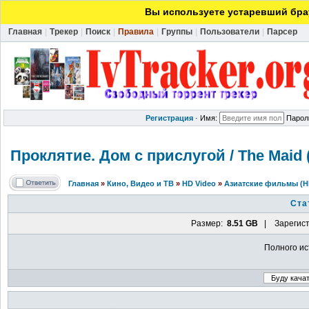
Вы используете устаревший брау
Главная
|
Трекер
|
Поиск
|
Правила
|
Группы
|
Пользователи
|
Парсер
Регистрация
·
Имя:
Парол
Проклятие. Дом с прислугой / The Maid 
Главная
»
Кино, Видео и ТВ
»
HD Video
»
Азиатские фильмы (H
Ста
Размер:
8.51 GB
| Зарегист
Полного ис