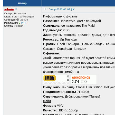
Автор
®
admin
10-Апр-2022 06:02 | #1
Статус:
Не в сети
Информация о фильме
Стаж:
8 лет 10 месяцев
Сообщений:
25408
Название:
Проклятие. Дом с прислугой
Репутация:
0
[+]
[-]
Оригинальное название:
The Maid
Откуда:
Россия
Год выхода:
2021
Жанр:
ужасы, фэнтези, триллер, драма, детекти
Режиссер:
Ли Тонгкхэм
В ролях:
Плой Сорнарин, Савика Чайдей, Каннап
Саксири, Сорабоди Чангсири
О фильме:
Джой нанимается горничной в дом богатой семь
вскоре девушку начинает преследовать призрак
Джой решает разобраться в причинах появления
благородного семейства.
Выпущено:
Таиланд / Global Film Station, Hollyw
Продолжительность:
01:43:06
Озвучивание:
Дублированное
[iTunes]
Файл
Формат:
MKV
Качество:
BDRip 1080p