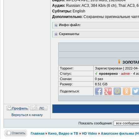
Видео:
MPEG-4 AVC, 10.8 Mb/s, 1920x804
Аудио:
Russian: AC3, 384 Kb/s (6 ch), Thai: AC3, 6
Субтитры:
English
Дополнительно:
Сохранены оригинальные чап
Инфо-файл:
Скриншоты
ЗОЛОТАЯ
Торрент:
Зарегистрирован [
2022-04-
Статус:
√
проверено
·
admin
·
4 г
Скачан:
0 раз
Размер:
8.51 GB
Поделиться:
Вернуться к началу
Показать сообщения:
Главная
»
Кино, Видео и ТВ
»
HD Video
»
Азиатские фильмы (H