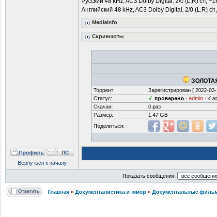
Русский 48 kHz, AC3 Dolby Digital, 2/0 (L,R) ch, ~
Английский 48 kHz, AC3 Dolby Digital, 2/0 (L,R) ch
MediaInfo
Скриншоты
ЗОЛОТАЯ
Торрент:
Зарегистрирован [
2022-03-
Статус:
√
проверено
·
admin
·
4 г
Скачан:
0 раз
Размер:
1.47 GB
Поделиться:
Вернуться к началу
Показать сообщения:
Главная
»
Документалистика и юмор
»
Документальные фильм