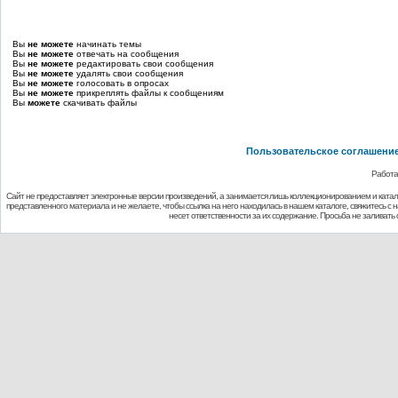
Вы
не можете
начинать темы
Вы
не можете
отвечать на сообщения
Вы
не можете
редактировать свои сообщения
Вы
не можете
удалять свои сообщения
Вы
не можете
голосовать в опросах
Вы
не можете
прикреплять файлы к сообщениям
Вы
можете
скачивать файлы
Пользовательское соглашени
Работа
Сайт не предоставляет электронные версии произведений, а занимается лишь коллекционированием и ката
представленного материала и не желаете, чтобы ссылка на него находилась в нашем каталоге, свяжитесь с
несет ответственности за их содержание. Просьба не заливат