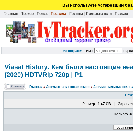
Вы используете устаревший брау
Главная
|
Трекер
|
Поиск
|
Правила
|
Группы
|
Пользователи
|
Парсер
Регистрация
·
Имя:
Парол
Viasat History: Кем были настоящие н
(2020) HDTVRip 720p | P1
Главная
»
Документалистика и юмор
»
Документальные фильм
Ста
Размер:
1.47 GB
| Зарегист
Полного ис