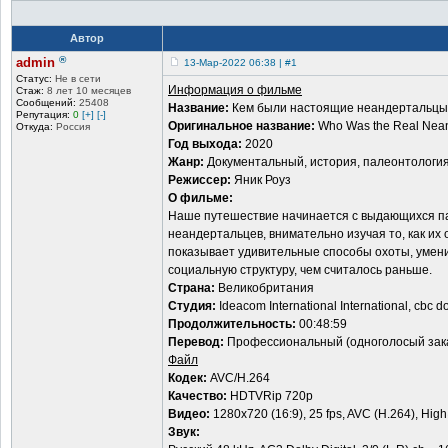
Автор
®
admin
13-Мар-2022 06:38 | #1
Статус:
Не в сети
Информация о фильме
Стаж:
8 лет 10 месяцев
Сообщений:
25408
Название:
Кем были настоящие неандертальцы
Репутация:
0
[+]
[-]
Оригинальное название:
Who Was the Real Nean
Откуда:
Россия
Год выхода:
2020
Жанр:
Документальный, история, палеонтологи
Режиссер:
Яник Роуз
О фильме:
Наше путешествие начинается с выдающихся па
неандертальцев, внимательно изучая то, как и
показывает удивительные способы охоты, умени
социальную структуру, чем считалось раньше.
Страна:
Великобритания
Студия:
Ideacom International International, cbc d
Продолжительность:
00:48:59
Перевод:
Профессиональный (одноголосый зак
Файл
Кодек:
AVC/H.264
Качество:
HDTVRip 720p
Видео:
1280x720 (16:9), 25 fps, AVC (H.264), High
Звук: