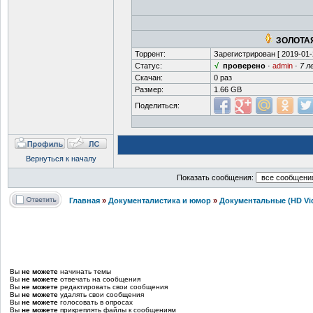
ЗОЛОТАЯ
Торрент:
Зарегистрирован [
2019-01-
Статус:
√
проверено
·
admin
·
7 л
Скачан:
0 раз
Размер:
1.66 GB
Поделиться:
Вернуться к началу
Показать сообщения:
Главная
»
Документалистика и юмор
»
Документальные (HD Vi
Вы
не можете
начинать темы
Вы
не можете
отвечать на сообщения
Вы
не можете
редактировать свои сообщения
Вы
не можете
удалять свои сообщения
Вы
не можете
голосовать в опросах
Вы
не можете
прикреплять файлы к сообщениям