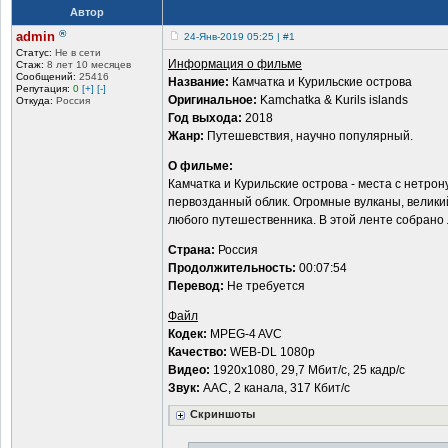
Автор
®
admin
24-Янв-2019 05:25 | #1
Статус:
Не в сети
Информация о фильме
Стаж:
8 лет 10 месяцев
Сообщений:
25416
Название:
Камчатка и Курильские острова
Репутация:
0
[+]
[-]
Оригинальное:
Kamchatka & Kurils islands
Откуда:
Россия
Год выхода:
2018
Жанр:
Путешевствия, научно популярный.
О фильме:
Камчатка и Курильские острова - места с нетрон
первозданный облик. Огромные вулканы, великий
любого путешественника. В этой ленте собрано л
Страна:
Россия
Продолжительность:
00:07:54
Перевод:
Не требуется
Файл
Кодек:
MPEG-4 AVC
Качество:
WEB-DL 1080p
Видео:
1920x1080, 29,7 Мбит/с, 25 кадр/с
Звук:
AAC, 2 канала, 317 Кбит/с
Скриншоты