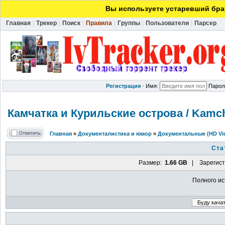
Вы используете устаревший брау
Главная
|
Трекер
|
Поиск
|
Правила
|
Группы
|
Пользователи
|
Парсер
Регистрация
·
Имя:
Парол
Камчатка и Курильские острова / Kamcha
Главная
»
Документалистика и юмор
»
Документальные (HD Vi
Ста
Размер:
1.66 GB
| Зарегист
Полного ис