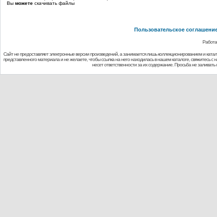
Вы
можете
скачивать файлы
Пользовательское соглашени
Работа
Сайт не предоставляет электронные версии произведений, а занимается лишь коллекционированием и ката
представленного материала и не желаете, чтобы ссылка на него находилась в нашем каталоге, свяжитесь с
несет ответственности за их содержание. Просьба не заливат