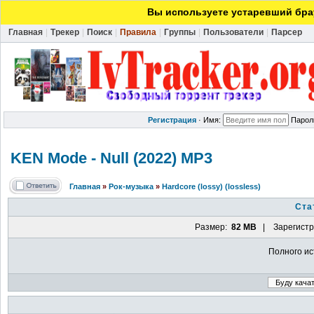
Вы используете устаревший брау
Главная
|
Трекер
|
Поиск
|
Правила
|
Группы
|
Пользователи
|
Парсер
Регистрация
·
Имя:
Парол
KEN Mode - Null (2022) MP3
Главная
»
Рок-музыка
»
Hardcore (lossy) (lossless)
Ста
Размер:
82 MB
| Зарегистр
Полного ис