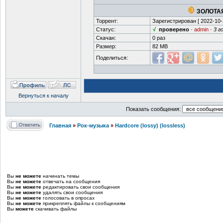
ЗОЛОТАЯ
Торрент:
Зарегистрирован [
2022-10-
Статус:
√
проверено
·
admin
·
3 г
Скачан:
0 раз
Размер:
82 MB
Поделиться:
Вернуться к началу
Показать сообщения:
Главная
»
Рок-музыка
»
Hardcore (lossy) (lossless)
Вы
не можете
начинать темы
Вы
не можете
отвечать на сообщения
Вы
не можете
редактировать свои сообщения
Вы
не можете
удалять свои сообщения
Вы
не можете
голосовать в опросах
Вы
не можете
прикреплять файлы к сообщениям
Вы
можете
скачивать файлы