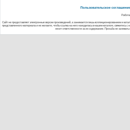
Пользовательское соглашени
Работа
Сайт не предоставляет электронные версии произведений, а занимается лишь коллекционированием и ката
представленного материала и не желаете, чтобы ссылка на него находилась в нашем каталоге, свяжитесь с
несет ответственности за их содержание. Просьба не заливат