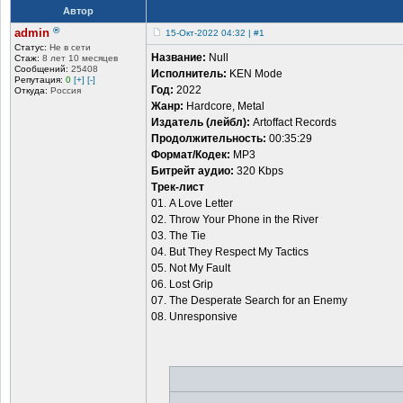
Автор
®
admin
15-Окт-2022 04:32 | #1
Статус:
Не в сети
Название:
Null
Стаж:
8 лет 10 месяцев
Сообщений:
25408
Исполнитель:
KEN Mode
Репутация:
0
[+]
[-]
Год:
2022
Откуда:
Россия
Жанр:
Hardcore, Metal
Издатель (лейбл):
Artoffact Records
Продолжительность:
00:35:29
Формат/Кодек:
MP3
Битрейт аудио:
320 Kbps
Трек-лист
01. A Love Letter
02. Throw Your Phone in the River
03. The Tie
04. But They Respect My Tactics
05. Not My Fault
06. Lost Grip
07. The Desperate Search for an Enemy
08. Unresponsive