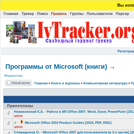
Вы испо
Главная
|
Трекер
|
Поиск
|
Правила
|
Группы
|
Пользователи
|
Парсер
Регистра
Программы от Microsoft (книги)
→
Модераторы
Главная
»
Книги и журналы
»
Компьютерная литература
»
П
Прилеплены
Новиковский Е.А. - Работа в MS Office 2007: Word, Excel, PowerPoint [201
admin
√
·
Microsoft Office 2010 Product Guides [2010, PDF, ENG]
admin
Спиридонов О. - Microsoft Office 2007 для пользователя
(в 3-х частях) [