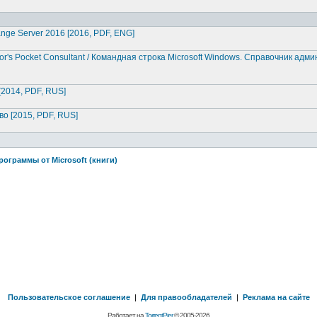
change Server 2016 [2016, PDF, ENG]
to
r's Pocket Consultant / Командная строка Microsoft Windows. Справочник адм
[2014, PDF, RUS]
тво [2015, PDF, RUS]
рограммы от Microsoft (книги)
Пользовательское соглашение
|
Для правообладателей
|
Реклама на сайте
Работает на
TorrentPier
© 2005-2026