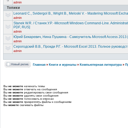
admin
Топики
Leonard C., Svidergol B., Wright B., Meloski V. - Mastering Microsoft Ex
admin
Stanek W.R. / Станек У.Р. -Microsoft Windows Command-Line
. Administra
PDF, RUS]
admin
Юрий Бекаревич, Нина Пушкина - Самоучитель Microsoft Access 2013 
admin
Серогодский В.В., Прокди Р.Г. - Microsoft Excel 2013. Полное руководс
admin
Главная
»
Книги и журналы
»
Компьютерная литература
»
П
Вы
не можете
начинать темы
Вы
не можете
отвечать на сообщения
Вы
не можете
редактировать свои сообщения
Вы
не можете
удалять свои сообщения
Вы
не можете
голосовать в опросах
Вы
не можете
прикреплять файлы к сообщениям
Вы
можете
скачивать файлы