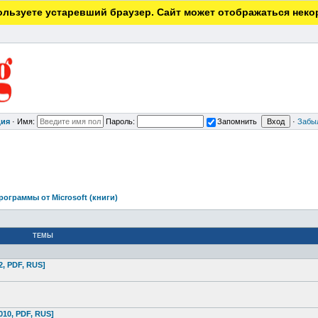
льзуете устаревший браузер. Сайт может отображаться неко
ция
·
Имя:
Пароль:
Запомнить
·
Забы
рограммы от Microsoft (книги)
ТЕМЫ
2, PDF, RUS]
2010, PDF, RUS]