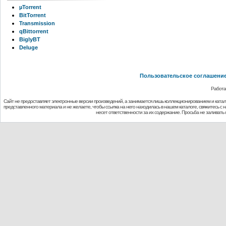
µTorrent
BitTorrent
Transmission
qBittorrent
BiglyBT
Deluge
Пользовательское соглашени
Работа
Сайт не предоставляет электронные версии произведений, а занимается лишь коллекционированием и ката
представленного материала и не желаете, чтобы ссылка на него находилась в нашем каталоге, свяжитесь с
несет ответственности за их содержание. Просьба не заливат