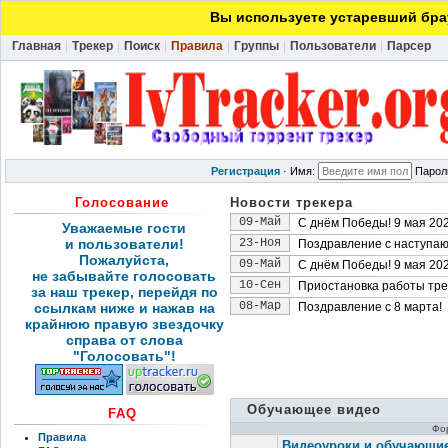
Вы используете устаревший брау
Главная
|
Трекер
|
Поиск
|
Правила
|
Группы
|
Пользователи
|
Парсер
Регистрация
·
Имя:
Парол
Голосование
Новости трекера
09-Май
С днём Победы! 9 мая 202
Уважаемые гости
и пользователи!
23-Ноя
Поздравление с наступа
Пожалуйста,
09-Май
С днём Победы! 9 мая 202
не забывайте голосовать
10-Сен
Приостановка работы тре
за наш трекер, перейдя по
08-Мар
ссылкам ниже и нажав на
Поздравление с 8 марта!
крайнюю правую звездочку
справа от слова
"Голосовать"!
Обучающее видео
FAQ
Фо
Правила
Видеоуроки и обучающи