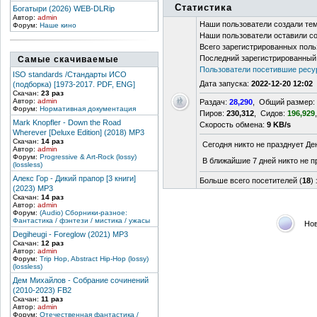
Статистика
Богатыри (2026) WEB-DLRip
Автор:
admin
Наши пользователи создали те
Форум:
Наше кино
Наши пользователи оставили с
Всего зарегистрированных поль
Последний зарегистрированный
Самые скачиваемые
Пользователи посетившие ресур
ISO standards /Стандарты ИСО
Дата запуска:
2022-12-20 12:02
(подборка) [1973-2017. PDF, ENG]
Скачан:
23 раз
Автор:
admin
Раздач:
28,290
, Общий размер:
Форум:
Нормативная документация
Пиров:
230,312
, Сидов:
196,929
Mark Knopfler - Down the Road
Скорость обмена:
9 KB/s
Wherever [Deluxe Edition] (2018) MP3
Скачан:
14 раз
Сегодня никто не празднует Де
Автор:
admin
Форум:
Progressive & Art-Rock (lossy)
В ближайшие 7 дней никто не п
(lossless)
Алекс Гор - Дикий прапор [3 книги]
Больше всего посетителей (
18
)
(2023) MP3
Скачан:
14 раз
Автор:
admin
Форум:
(Audio) Сборники-разное:
Фантастика / фэнтези / мистика / ужасы
Но
Degiheugi - Foreglow (2021) MP3
Скачан:
12 раз
Автор:
admin
Форум:
Trip Hop, Abstract Hip-Hop (lossy)
(lossless)
Дем Михайлов - Собрание сочинений
(2010-2023) FB2
Скачан:
11 раз
Автор:
admin
Форум:
Отечественная фантастика /