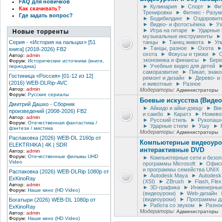
FAQ для новичков
►
Кулинария
►
Спорт
►
Фи
Как скачивать?
Тренировки
►
Фитнес - Разум
Где задать вопрос?
►
Бодибилдинг
►
Оздоровит
►
Видео- и фотосъёмка
►
Ух
►
Игра на гитаре
►
Ударные 
Новые торренты
музыкальные инструменты
►
Серия - «История на пальцах» [51
танцы
►
Танец живота
►
Ул
►
Танцы, разное
►
Охота
книга] (2018-2026) FB2
охота
►
Фокусы и трюки
►
О
Автор:
admin
экономика и финансы
►
Бере
Форум:
Исторические источники (книги,
►
Учебные видео для детей
периодика)
саморазвитие
►
Пикап, знак
Гостиница «Россия» [01-12 из 12]
ремонт и дизайн
►
Дерево- и
(2016) WEB-DLRip-AVC
и животные
►
Разное
Автор:
admin
Модераторы:
Администраторы
Форум:
Русские сериалы
Боевые искусства (Видео
Дмитрий Дашко - Сборник
►
Айкидо и айки-дзюцу
►
Вин
произведений (2008-2026) FB2
и самбо
►
Каратэ
►
Ножево
Автор:
admin
►
Русский стиль
►
Рукопашн
Форум:
Отечественная фантастика /
►
Ударные стили
►
Ушу
►
фэнтези / мистика
Модераторы:
Администраторы
Распаковка (2026) WEB-DL 2160p от
Компьютерные видеоуро
ELEKTRI4KA | 4K | SDR
интерактивные DVD
Автор:
admin
Форум:
Отечественные фильмы UHD
►
Компьютерные сети и безоп
Video
программы Microsoft
►
Офисн
и программы семейства UNIX
Распаковка (2026) WEB-DLRip 1080p от
►
Autodesk Maya
►
Autodesk
ExKinoRay
(XSI)
►
ZBrush
►
Flash, Flex
Автор:
admin
►
3D-графика
►
Инженерные
Форум:
Наше кино (HD Video)
(видеоуроки)
►
Web-дизайн
(видеоуроки)
►
Программы д
Богатыри (2026) WEB-DL 1080p от
►
Работа со звуком
►
Разно
ExKinoRay
Модераторы:
Администраторы
Автор:
admin
Форум:
Наше кино (HD Video)