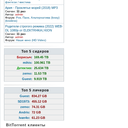
фэнтези / мистика
Ария - Проклятье морей (2018) MP3
Скачан:
11 раз
Автор:
admin
Форум:
Рок, Панк, Альтернатива (lossy)
(lossless)
Родители строгого режима (2022) WEB-
DL 1080p от ELEKTRI4KA | KION
Скачан:
11 раз
Автор:
admin
Форум:
Наше кино (HD Video)
Топ 5 сидеров
Борисыч
:
169.45 TB
mihis
:
100.961 TB
Детектив
:
25.634 TB
zerno
:
11.53 TB
Guest
:
9.919 TB
Топ 5 личеров
Guest
:
834.27 GB
SD1973
:
455.12 GB
zerno
:
74.31 GB
Andris
:
72 GB
Ivan4o
:
61.23 GB
BitTorrent клиенты