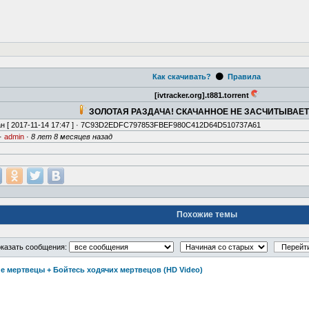
⚫
Как скачивать?
Правила
[ivtracker.org].t881.torrent
ЗОЛОТАЯ РАЗДАЧА! СКАЧАННОЕ НЕ ЗАСЧИТЫВАЕ
н [
2017-11-14 17:47
] · 7C93D2EDFC797853FBEF980C412D64D510737A61
·
admin
·
8 лет 8 месяцев назад
Похожие темы
казать сообщения:
е мертвецы + Бойтесь ходячих мертвецов (HD Video)