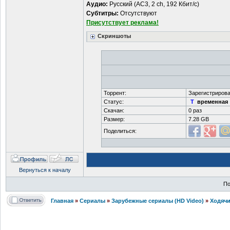
Аудио:
Русский (AC3, 2 ch, 192 Кбит/с)
Субтитры:
Отсутствуют
Присутствует реклама!
Скриншоты
Торрент:
Зарегистрирова
Статус:
T
временная
Скачан:
0 раз
Размер:
7.28 GB
Поделиться:
Вернуться к началу
По
Главная
»
Сериалы
»
Зарубежные сериалы (HD Video)
»
Ходячи