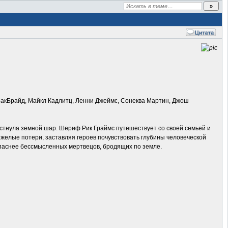
МакБрайд, Майкл Кадлитц, Ленни Джеймс, Сонеква Мартин, Джош
стнула земной шар. Шериф Рик Граймс путешествует со своей семьей и
желые потери, заставляя героев почувствовать глубины человеческой
 опаснее бессмысленных мертвецов, бродящих по земле.