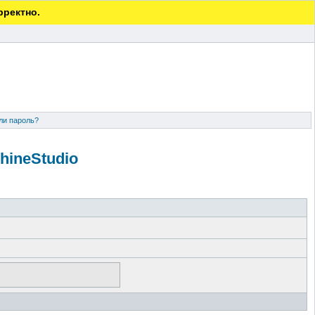
рректно.
ли пароль?
shineStud
io