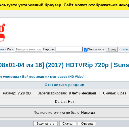
льзуете устаревший браузер. Сайт может отображаться неко
ция
·
Имя:
Пароль:
Запомнить
·
Забы
8х01-04 из 16] (2017) HDTVRip 720p | Sun
е мертвецы + Бойтесь ходячих мертвецов (HD Video)
Статистика раздачи
Размер:
7.28 GB
| Зарегистрирован:
8 лет 8 месяцев
| Скачан:
0 раз
DL-List: Нет
Полного источника не было:
Никогда