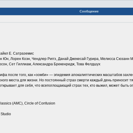
Сообщение
Майкл Е. Сатраземис
н Юн, Лорен Коэн, Чендлер Риггз, Данай Джекесай Гурира, Мелисса Сюзанн 
рсон, Сет Гиллиам, Александра Брекенридж, Това Фелдшух
фа после того, как «зомби» — эпидемия апокалиптических масштабов захле
ного места для жизни. Но постоянный страх смерти каждый день приносит тя
 открывает для себя, что всепоглощающий страх тех, кто выжил, может быть
ssics (AMC), Circle of Confusion
 Studio