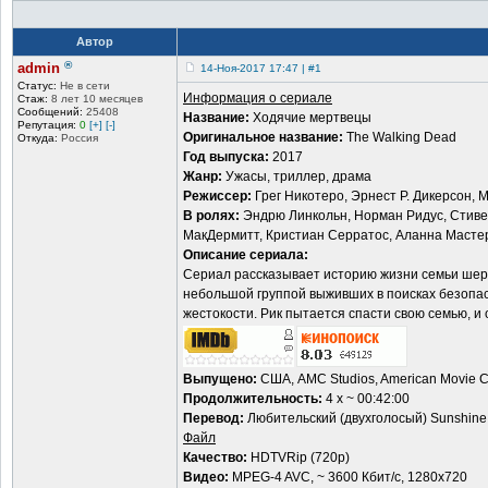
Автор
®
admin
14-Ноя-2017 17:47 | #1
Статус:
Не в сети
Информация о сериале
Стаж:
8 лет 10 месяцев
Сообщений:
25408
Название:
Ходячие мертвецы
Репутация:
0
[+]
[-]
Оригинальное название:
The Walking Dead
Откуда:
Россия
Год выпуска:
2017
Жанр:
Ужасы, триллер, драма
Режиссер:
Грег Никотеро, Эрнест Р. Дикерсон, 
В ролях:
Эндрю Линкольн, Норман Ридус, Стиве
МакДермитт, Кристиан Серратос, Аланна Масте
Описание сериала:
Сериал рассказывает историю жизни семьи шери
небольшой группой выживших в поисках безопас
жестокости. Рик пытается спасти свою семью, и
Выпущено:
США, AMC Studios, American Movie Cla
Продолжительность:
4 x ~ 00:42:00
Перевод:
Любительский (двухголосый) Sunshine
Файл
Качество:
HDTVRip (720p)
Видео:
MPEG-4 AVC, ~ 3600 Кбит/с, 1280х720