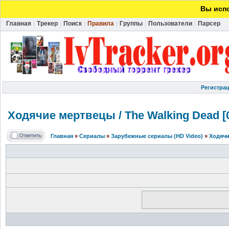
Вы испо
Главная
|
Трекер
|
Поиск
|
Правила
|
Группы
|
Пользователи
|
Парсер
Регистра
Ходячие мертвецы / The Walking Dead [0
Главная
»
Сериалы
»
Зарубежные сериалы (HD Video)
»
Ходячи