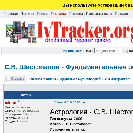
Вы используете устаревший брау
Главная
|
Трекер
|
Поиск
|
Правила
|
Группы
|
Пользователи
|
Парсер
Регистрация
·
Имя:
Парол
С.В. Шестопалов - Фундаменталь
ные о
Главная
»
Книги и журналы
»
Мультимедийные и интерактивн
Автор
®
admin
01-Авг-2018 07:05 | #1
Статус:
Не в сети
Астрология - С.В. Шест
Стаж:
8 лет 10 месяцев
Сообщений:
25433
Репутация:
0
[+]
[-]
Год выпуска
: 2006
Откуда:
Россия
Автор
: С.В. Шестопалов
Исполнитель
: автор