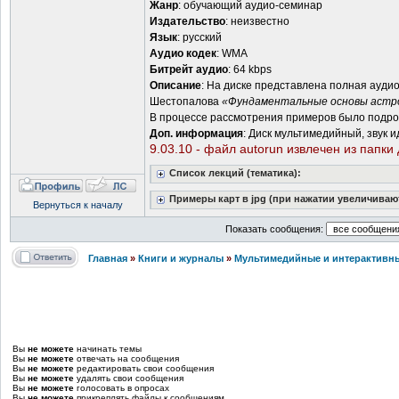
Жанр
: обучающий аудио-семинар
Издательство
: неизвестно
Язык
: русский
Аудио кодек
: WMA
Битрейт аудио
: 64 kbps
Описание
: На диске представлена полная ауди
Шестопалова
«Фундаментальные основы астр
В процессе рассмотрения примеров было подроб
Доп. информация
: Диск мультимедийный, звук и
9.03.10 - файл autorun извлечен из папки
Список лекций (тематика):
Примеры карт в jpg (при нажатии увеличивают
Вернуться к началу
Показать сообщения:
Главная
»
Книги и журналы
»
Мультимедийные и интерактивн
Вы
не можете
начинать темы
Вы
не можете
отвечать на сообщения
Вы
не можете
редактировать свои сообщения
Вы
не можете
удалять свои сообщения
Вы
не можете
голосовать в опросах
Вы
не можете
прикреплять файлы к сообщениям