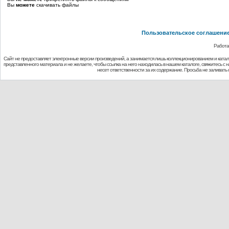
Вы
можете
скачивать файлы
Пользовательское соглашени
Работа
Сайт не предоставляет электронные версии произведений, а занимается лишь коллекционированием и ката
представленного материала и не желаете, чтобы ссылка на него находилась в нашем каталоге, свяжитесь с
несет ответственности за их содержание. Просьба не заливат