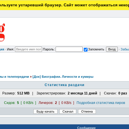
льзуете устаревший браузер. Сайт может отображаться неко
ция
·
Имя:
Пароль:
Запомнить
·
Забы
ы и телепередачи
»
[Док] Биографии. Личности и кумиры
Статистика раздачи
Размер:
512 MB
| Зарегистрирован:
2 месяца 11 дней
| Скачан:
0 раз
Сидов:
5
[ 0 KB/s ]
Личеров:
2
[ 0 KB/s ]
Подробная статистика пиров
Сообщение