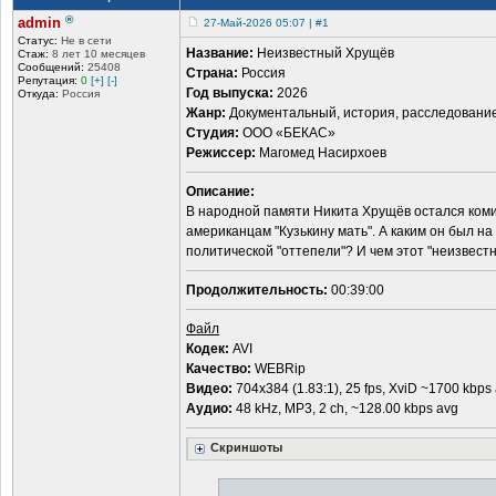
®
admin
27-Май-2026 05:07 | #1
Статус:
Не в сети
Название:
Неизвестный Хрущёв
Стаж:
8 лет 10 месяцев
Сообщений:
25408
Страна:
Россия
Репутация:
0
[+]
[-]
Год выпуска:
2026
Откуда:
Россия
Жанр:
Документальный, история, расследовани
Студия:
ООО «БЕКАС»
Режиссер:
Магомед Насирхоев
Описание:
В народной памяти Никита Хрущёв остался ком
американцам "Кузькину мать". А каким он был н
политической "оттепели"? И чем этот "неизвестн
Продолжительность:
00:39:00
Файл
Кодек:
AVI
Качество:
WEBRip
Видео:
704x384 (1.83:1), 25 fps, XviD ~1700 kbps
Аудио:
48 kHz, МР3, 2 ch, ~128.00 kbps avg
Скриншоты