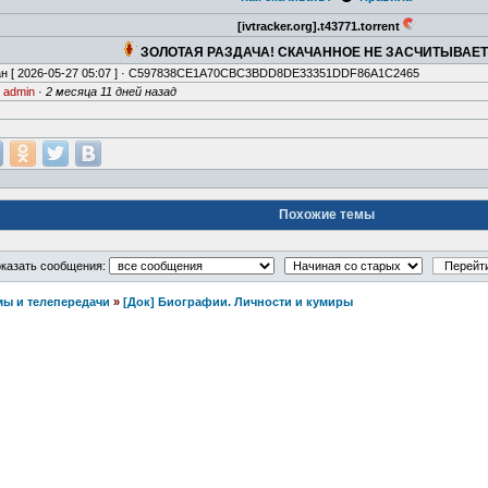
[ivtracker.org].t43771.torrent
ЗОЛОТАЯ РАЗДАЧА! СКАЧАННОЕ НЕ ЗАСЧИТЫВАЕ
н [
2026-05-27 05:07
] · C597838CE1A70CBC3BDD8DE33351DDF86A1C2465
·
admin
·
2 месяца 11 дней назад
Похожие темы
казать сообщения:
ы и телепередачи
»
[Док] Биографии. Личности и кумиры