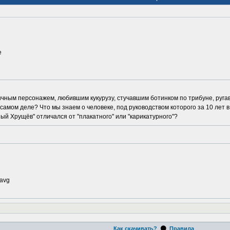
е
ичным персонажем, любившим кукурузу, стучавшим ботинком по трибуне, руг
а самом деле? Что мы знаем о человеке, под руководством которого за 10 лет
ый Хрущёв" отличался от "плакатного" или "карикатурного"?
 avg
⚫
Как скачивать?
Правила