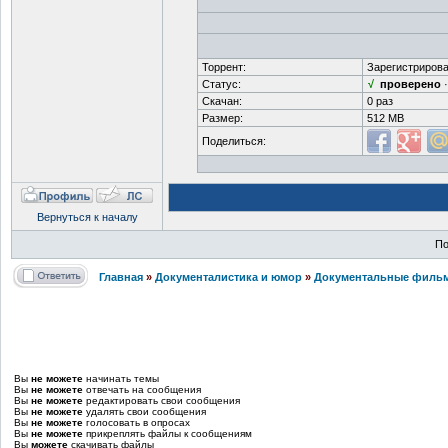
Торрент:
Зарегистрирова
Статус:
√
проверено
Скачан:
0 раз
Размер:
512 MB
Поделиться:
Вернуться к началу
По
Главная
»
Документалистика и юмор
»
Документальные фильм
Вы
не можете
начинать темы
Вы
не можете
отвечать на сообщения
Вы
не можете
редактировать свои сообщения
Вы
не можете
удалять свои сообщения
Вы
не можете
голосовать в опросах
Вы
не можете
прикреплять файлы к сообщениям
Вы
можете
скачивать файлы