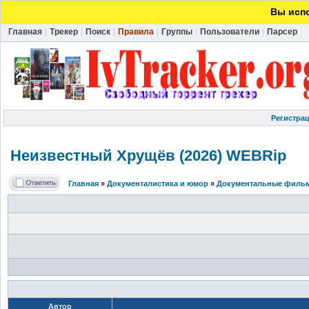
Вы испо
Главная
|
Трекер
|
Поиск
|
Правила
|
Группы
|
Пользователи
|
Парсер
Регистра
Неизвестный Хрущёв (2026) WEBRip
Главная
»
Документалистика и юмор
»
Документальные фильм
Автор