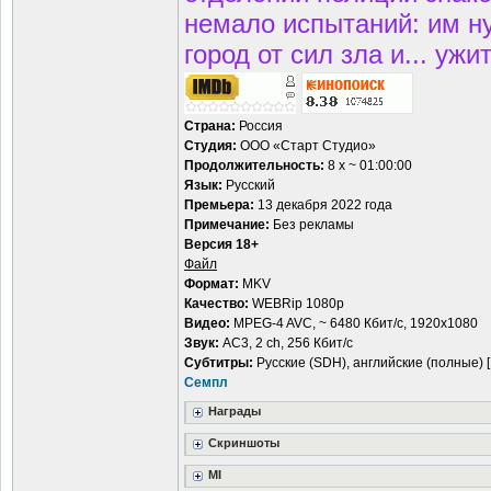
немало испытаний: им н
город от сил зла и... уж
Страна:
Россия
Студия:
OOO «Старт Студио»
Продолжительность:
8 х ~ 01:00:00
Язык:
Русский
Премьера:
13 декабря 2022 года
Примечание:
Без рекламы
Версия 18+
Файл
Формат:
MKV
Качество:
WEBRip 1080p
Видео:
MPEG-4 AVC, ~ 6480 Кбит/с, 1920x1080
Звук:
AC3, 2 ch, 256 Кбит/с
Субтитры:
Русские (SDH), английские (полные) [
Семпл
Награды
Скриншоты
MI