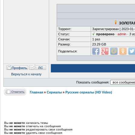
ЗОЛОТАЯ
Торрент:
Зарегистрирован [
2023-01-
Статус:
√
проверено
·
admin
·
3 г
Скачан:
1 раз
Размер:
23.29 GB
Поделиться:
Вернуться к началу
Показать сообщения:
Главная
»
Сериалы
»
Русские сериалы (HD Video)
Вы
не можете
начинать темы
Вы
не можете
отвечать на сообщения
Вы
не можете
редактировать свои сообщения
Вы
не можете
удалять свои сообщения