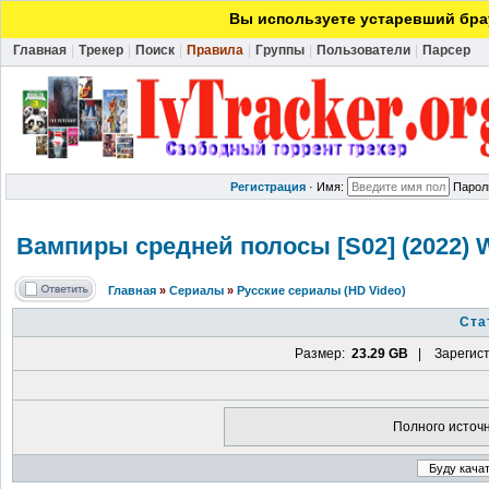
Вы используете устаревший брау
Главная
|
Трекер
|
Поиск
|
Правила
|
Группы
|
Пользователи
|
Парсер
Регистрация
·
Имя:
Парол
Вампиры средней полосы [S02] (2022) 
Главная
»
Сериалы
»
Русские сериалы (HD Video)
Ста
Размер:
23.29 GB
| Зарегист
Полного источ