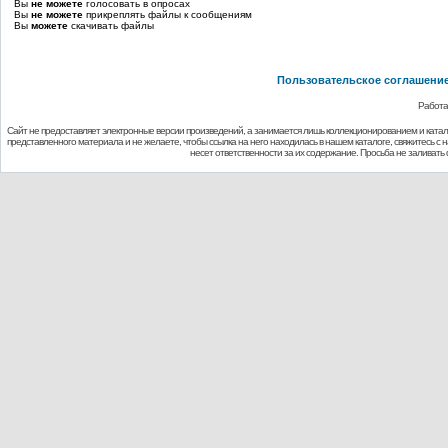
Вы
не можете
голосовать в опросах
Вы
не можете
прикреплять файлы к сообщениям
Вы
можете
скачивать файлы
Пользовательское соглашени
Работа
Сайт не предоставляет электронные версии произведений, а занимается лишь коллекционированием и ката
представленного материала и не желаете, чтобы ссылка на него находилась в нашем каталоге, свяжитесь с
несет ответственности за их содержание. Просьба не заливат