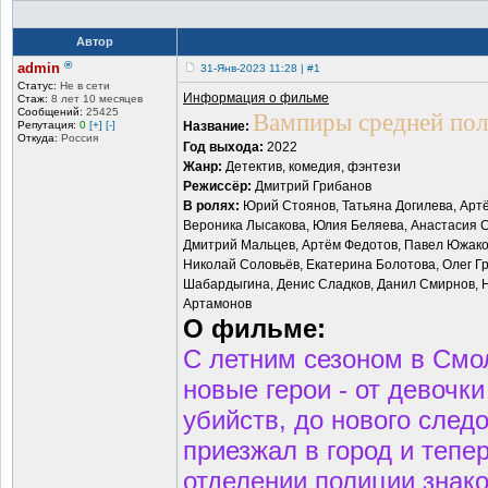
Автор
®
admin
31-Янв-2023 11:28 | #1
Статус:
Не в сети
Информация о фильме
Стаж:
8 лет 10 месяцев
Сообщений:
25425
Вампиры средней по
Репутация:
0
[+]
[-]
Название:
Откуда:
Россия
Год выхода:
2022
Жанр:
Детектив, комедия, фэнтези
Режиссёр:
Дмитрий Грибанов
В ролях:
Юрий Стоянов, Татьяна Догилева, Артё
Вероника Лысакова, Юлия Беляева, Анастасия С
Дмитрий Мальцев, Артём Федотов, Павел Южако
Николай Соловьёв, Екатерина Болотова, Олег Гр
Шабардыгина, Денис Сладков, Данил Смирнов, Н
Артамонов
О фильме:
С летним сезоном в Смол
новые герои - от девочк
убийств, до нового след
приезжал в город и тепе
отделении полиции знак