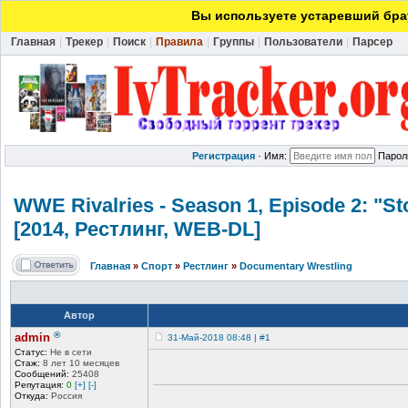
Вы используете устаревший брау
Главная
|
Трекер
|
Поиск
|
Правила
|
Группы
|
Пользователи
|
Парсер
Регистрация
·
Имя:
Парол
WWE Rivalries - Season 1, Episode 2: "St
[2014, Рестлинг, WEB-DL]
Главная
»
Спорт
»
Рестлинг
»
Documentary Wrestling
Автор
®
admin
31-Май-2018 08:48 | #1
Статус:
Не в сети
Стаж:
8 лет 10 месяцев
Сообщений:
25408
Репутация:
0
[+]
[-]
Откуда:
Россия