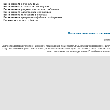
Вы
не можете
начинать темы
Вы
не можете
отвечать на сообщения
Вы
не можете
редактировать свои сообщения
Вы
не можете
удалять свои сообщения
Вы
не можете
голосовать в опросах
Вы
не можете
прикреплять файлы к сообщениям
Вы
можете
скачивать файлы
Пользовательское соглашени
Работа
Сайт не предоставляет электронные версии произведений, а занимается лишь коллекционированием и ката
представленного материала и не желаете, чтобы ссылка на него находилась в нашем каталоге, свяжитесь с
несет ответственности за их содержание. Просьба не заливат