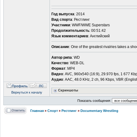
Год выпуска
: 2014
Вид спорта
: Рестлинг
Участники
: WWF/WWE Superstars
Продолжительность
: 00:51:42
Язык комментариев
: Английский
Описание
: One of the greatest rivalries takes a 
Автор рипа
: WD
Качество
: WEB-DL
Формат
: MP4
Видео
: AVC, 960x540 (16:9), 29.970 fps, 1 677 Kbps
Аудио
: AAC, 48.0 KHz, 2 ch, 96 Kbps, VBR (Englis
Скриншоты
Вернуться к началу
Показать сообщения:
Главная
»
Спорт
»
Рестлинг
»
Documentary Wrestling