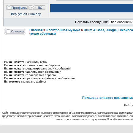
Вернуться к началу
Показать сообщения:
Главная
»
Электронная музыка
»
Drum & Bass, Jungle, Breakbeat
числе сборники
Вы
не можете
начинать темы
Вы
не можете
отвечать на сообщения
Вы
не можете
редактировать свои сообщения
Вы
не можете
удалять свои сообщения
Вы
не можете
голосовать в опросах
Вы
не можете
прикреплять файлы к сообщениям
Вы
можете
скачивать файлы
Пользовательское соглашени
Работа
Сайт не предоставляет электронные версии произведений, а занимается лишь коллекционированием и ката
представленного материала и не желаете, чтобы ссылка на него находилась в нашем каталоге, свяжитесь с
несет ответственности за их содержание. Просьба не заливат