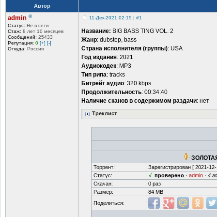
Автор
®
admin
11-Дек-2021 02:15 | #1
Статус:
Не в сети
Название:
BIG BASS TING VOL. 2
Стаж:
8 лет 10 месяцев
Сообщений:
25433
Жанр
: dubstep, bass
Репутация:
0
[+]
[-]
Страна исполнителя (группы)
: USA
Откуда:
Россия
Год издания
: 2021
Аудиокодек
: MP3
Тип рипа
: tracks
Битрейт аудио
: 320 kbps
Продолжительность
: 00:34:40
Наличие сканов в содержимом раздачи
: нет
Треклист
ЗОЛОТАЯ
Торрент:
Зарегистрирован [
2021-12-
Статус:
√
проверено
·
admin
·
4 г
Скачан:
0 раз
Размер:
84 MB
Поделиться: