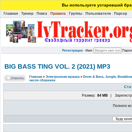
Вы используете устаревший брау
Главная
|
Трекер
|
Поиск
|
Правила
|
Группы
|
Пользователи
|
Парсер
Регистрация
·
Имя:
Парол
BIG BASS TING VOL. 2 (2021) MP3
Главная
»
Электронная музыка
»
Drum & Bass, Jungle, Breakbeat
числе сборники
Ста
Размер:
84 MB
| Зарегистр
Полного ис