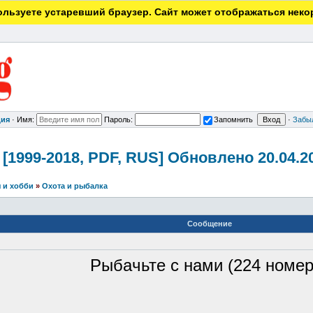
льзуете устаревший браузер. Сайт может отображаться неко
ция
·
Имя:
Пароль:
Запомнить
·
Забы
[1999-2018, PDF, RUS] Обновлено 20.04.20
 и хобби
»
Охота и рыбалка
Сообщение
Pыбaчьтe c нaми (224 номер