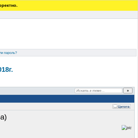
рректно.
ли пароль?
18г.
а)