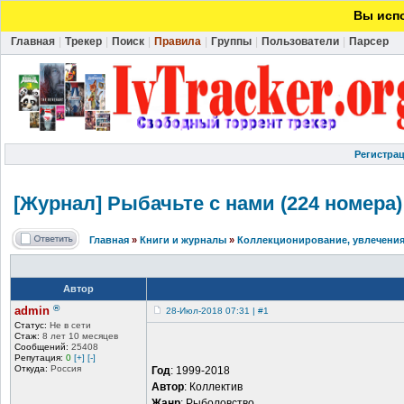
Вы испо
Главная
|
Трекер
|
Поиск
|
Правила
|
Группы
|
Пользователи
|
Парсер
Регистра
[Журнал] Рыбачьте с нами (224 номера) 
Главная
»
Книги и журналы
»
Коллекционирование, увлечения
Автор
®
admin
28-Июл-2018 07:31 | #1
Статус:
Не в сети
Стаж:
8 лет 10 месяцев
Сообщений:
25408
Репутация:
0
[+]
[-]
Откуда:
Россия
Год
: 1999-2018
Автор
: Коллектив
Жанр
: Рыболовство