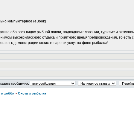
льно компьютерное (eBook)
ание обо всех видах рыбной ловли, подводном плавании, туризме и активно
нонимом высококлассного отдыха и приятного времяпрепровождения, то есть 
бегают к демонстрации своих товаров и услуг на фоне рыбалки!
казать сообщения:
 и хобби
»
Охота и рыбалка