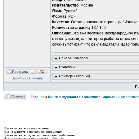
Издательство
: Москва
Язык
: Русский
Формат
: PDF
Качество
: Отсканированные страницы / Изнача
Количество страниц
: 137-169
Описание
: Это ежемесячное международное изд
качеству жизни, для которых рыбалка стала си
служить тот факт, что рекламодатели часто при
Список номеров
Обложки
Примеры страниц
Вернуться к началу
По
Главная
»
Книги и журналы
»
Коллекционирование, увлечения
Вы
не можете
начинать темы
Вы
не можете
отвечать на сообщения
Вы
не можете
редактировать свои сообщения
Вы
не можете
удалять свои сообщения