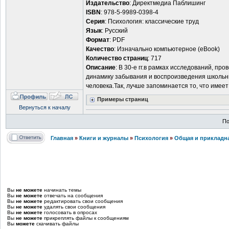
Издательство
: Директмедиа Паблишинг
ISBN
: 978-5-9989-0398-4
Серия
: Психология: классические труд
Язык
: Русский
Формат
: PDF
Качество
: Изначально компьютерное (eBook)
Количество страниц
: 717
Описание
: В 30-е гг.в рамках исследований, п
динамику забывания и воспроизведения школьны
человека.Так, лучше запоминается то, что имее
Примеры страниц
Вернуться к началу
По
Главная
»
Книги и журналы
»
Психология
»
Общая и прикладн
Вы
не можете
начинать темы
Вы
не можете
отвечать на сообщения
Вы
не можете
редактировать свои сообщения
Вы
не можете
удалять свои сообщения
Вы
не можете
голосовать в опросах
Вы
не можете
прикреплять файлы к сообщениям
Вы
можете
скачивать файлы