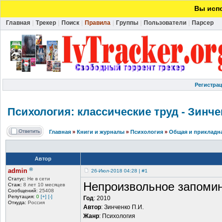
Вы испо
Главная
|
Трекер
|
Поиск
|
Правила
|
Группы
|
Пользователи
|
Парсер
Регистра
Психология: классические
труд - Зинче
Главная
»
Книги и журналы
»
Психология
»
Общая и прикладн
Автор
®
admin
26-Июл-2018 04:28 | #1
Статус:
Не в сети
Непроизвольное запоми
Стаж:
8 лет 10 месяцев
Сообщений:
25408
Репутация:
0
[+]
[-]
Год
: 2010
Откуда:
Россия
Автор
: Зинченко П.И.
Жанр
: Психология