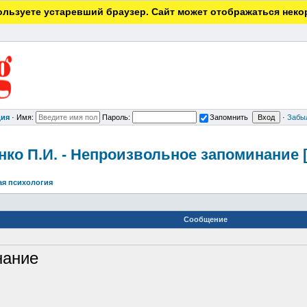
льзуете устаревший браузер. Сайт может отображаться неко
ция
·
Имя:
Пароль:
Запомнить
·
Забы
нко П.И. - Непроизвольн
ое запоминание [
ая психология
Сообщение
нание