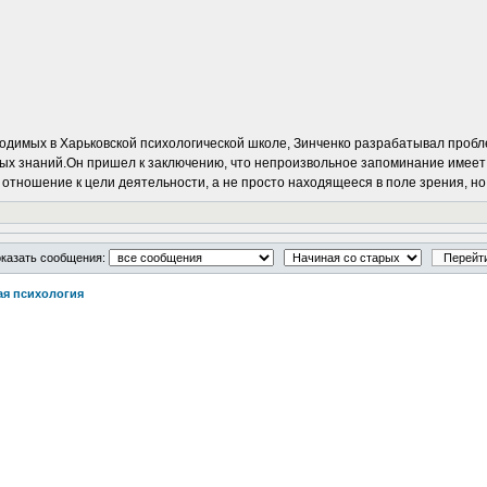
роводимых в Харьковской психологической школе, Зинченко разрабатывал про
х знаний.Он пришел к заключению, что непроизвольное запоминание имеет 
т отношение к цели деятельности, а не просто находящееся в поле зрения, но
казать сообщения:
ая психология