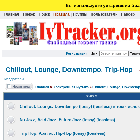
Вы используете устаревший брау
Главная
|
Трекер
|
Поиск
|
Правила
|
Группы
|
Пользователи
|
Парсер
Регистрация
·
Имя:
Парол
Chillout, Lounge, Downtempo, Trip-Hop
Модераторы
Главная
»
Электронная музыка
»
Chillout, Lounge, Downtemp
ФОРУМ
Chillout, Lounge, Downtempo (lossy) (lossless) в том числе
Nu Jazz, Acid Jazz, Future Jazz (lossy) (lossless)
Trip Hop, Abstract Hip-Hop (lossy) (lossless)