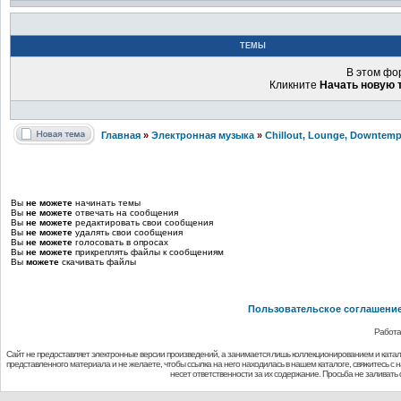
ТЕМЫ
В этом фо
Кликните
Начать новую 
Главная
»
Электронная музыка
»
Chillout, Lounge, Downtemp
Вы
не можете
начинать темы
Вы
не можете
отвечать на сообщения
Вы
не можете
редактировать свои сообщения
Вы
не можете
удалять свои сообщения
Вы
не можете
голосовать в опросах
Вы
не можете
прикреплять файлы к сообщениям
Вы
можете
скачивать файлы
Пользовательское соглашени
Работа
Сайт не предоставляет электронные версии произведений, а занимается лишь коллекционированием и ката
представленного материала и не желаете, чтобы ссылка на него находилась в нашем каталоге, свяжитесь с
несет ответственности за их содержание. Просьба не заливат