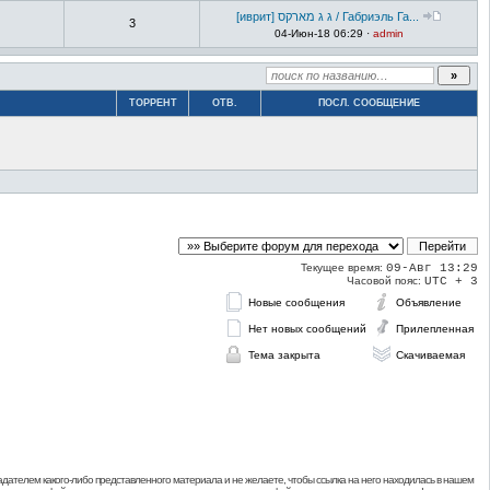
[иврит] ג ג מארקס / Габриэль Га...
3
04-Июн-18 06:29 ·
admin
ТОРРЕНТ
ОТВ.
ПОСЛ. СООБЩЕНИЕ
Текущее время:
09-Авг 13:29
Часовой пояс:
UTC + 3
Новые сообщения
Объявление
Нет новых сообщений
Прилепленная
Тема закрыта
Скачиваемая
дателем какого-либо представленного материала и не желаете, чтобы ссылка на него находилась в нашем