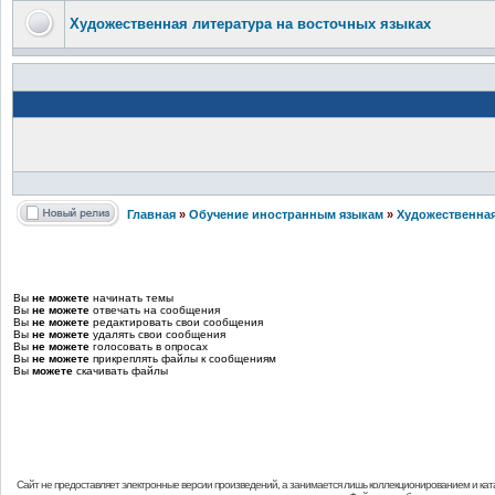
Художественная литература на восточных языках
Главная
»
Обучение иностранным языкам
»
Художественная
Вы
не можете
начинать темы
Вы
не можете
отвечать на сообщения
Вы
не можете
редактировать свои сообщения
Вы
не можете
удалять свои сообщения
Вы
не можете
голосовать в опросах
Вы
не можете
прикреплять файлы к сообщениям
Вы
можете
скачивать файлы
Сайт не предоставляет электронные версии произведений, а занимается лишь коллекционированием и кат