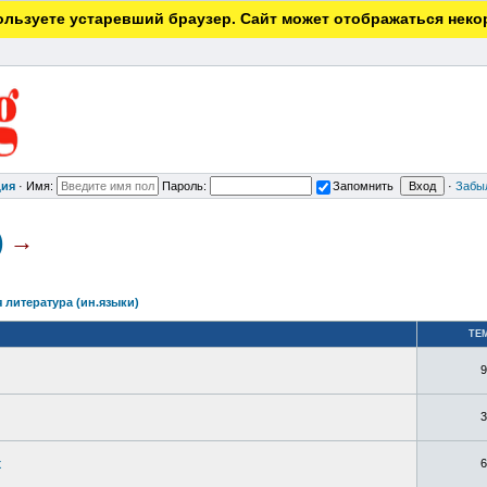
льзуете устаревший браузер. Сайт может отображаться неко
ция
·
Имя:
Пароль:
Запомнить
·
Забы
)
→
 литература (ин.языки)
ТЕ
9
3
х
6