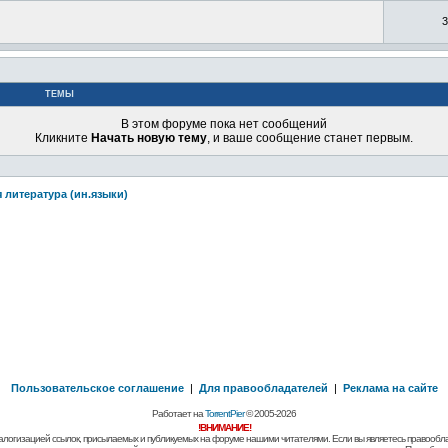
3
ТЕМЫ
В этом форуме пока нет сообщений
Кликните
Начать новую тему
, и ваше сообщение станет первым.
 литература (ин.языки)
Пользовательское соглашение
|
Для правообладателей
|
Реклама на сайте
Работает на
TorrentPier
© 2005-2026
!ВНИМАНИЕ!
алогизацией ссылок, присылаемых и публикуемых на форуме нашими читателями. Если вы являетесь правообла