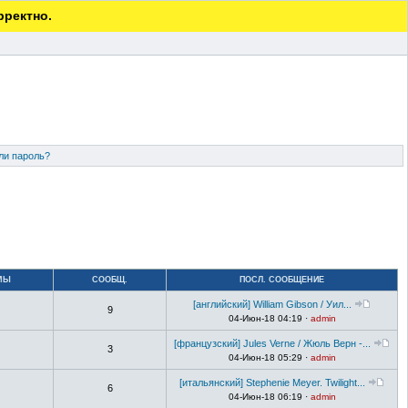
рректно.
ли пароль?
МЫ
СООБЩ.
ПОСЛ. СООБЩЕНИЕ
[английский] William Gibson / Уил...
9
04-Июн-18 04:19 ·
admin
[французский] Jules Verne / Жюль Верн -...
3
04-Июн-18 05:29 ·
admin
[итальянский] Stephenie Meyer. Twilight...
6
04-Июн-18 06:19 ·
admin