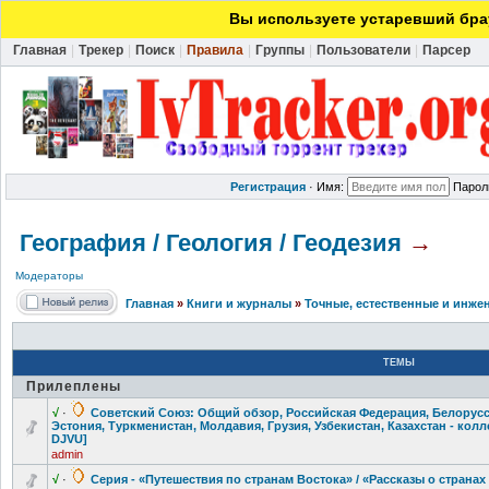
Вы используете устаревший брау
Главная
|
Трекер
|
Поиск
|
Правила
|
Группы
|
Пользователи
|
Парсер
Регистрация
·
Имя:
Парол
География / Геология / Геодезия
→
Модераторы
Главная
»
Книги и журналы
»
Точные, естественные и инже
ТЕМЫ
Прилеплены
√
·
Советский Союз: Общий обзор, Российская Федерация, Белорусс
Эстония, Туркменистан
, Молдавия, Грузия, Узбекистан, Казахстан - колл
DJVU]
admin
√
·
Серия - «Путешествия по странам Востока» / «Рассказы о странах 