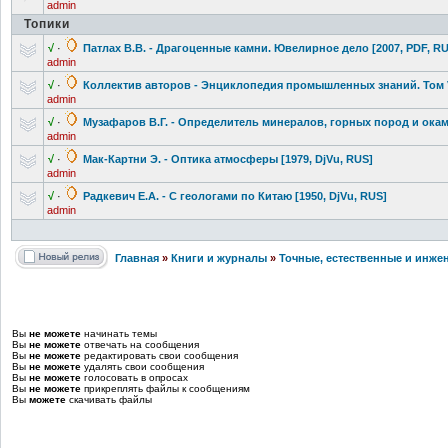
admin
Топики
√
·
Патлах В.В. - Драгоценные камни. Ювелирное дело [2007, PDF, R
admin
√
·
Коллектив авторов - Энциклопедия
промышленных
знаний. Том 
admin
√
·
Музафаров В.Г. - Определитель
минералов, горных пород и ока
admin
√
·
Мак-Картни Э. - Оптика атмосферы [1979, DjVu, RUS]
admin
√
·
Радкевич Е.А. - С геологами по Китаю [1950, DjVu, RUS]
admin
Главная
»
Книги и журналы
»
Точные, естественные и инже
Вы
не можете
начинать темы
Вы
не можете
отвечать на сообщения
Вы
не можете
редактировать свои сообщения
Вы
не можете
удалять свои сообщения
Вы
не можете
голосовать в опросах
Вы
не можете
прикреплять файлы к сообщениям
Вы
можете
скачивать файлы