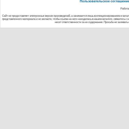
Пользовательское соглашени
Работа
Сайт не предоставляет электронные версии произведений, а занимается лишь коллекционированием и ката
представленного материала и не желаете, чтобы ссылка на него находилась в нашем каталоге, свяжитесь с
несет ответственности за их содержание. Просьба не заливат