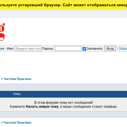
льзуете устаревший браузер. Сайт может отображаться неко
ция
·
Имя:
Пароль:
Запомнить
·
Забы
 + Частная Практика
ТЕМЫ
В этом форуме пока нет сообщений
Кликните
Начать новую тему
, и ваше сообщение станет первым.
 + Частная Практика