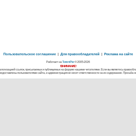
Пользовательское соглашение
|
Для правообладателей
|
Реклама на сайте
Работает на
TorrentPier
© 2005-2026
!ВНИМАНИЕ!
алогизацией ссылок, присылаемых и публикуемых на форуме нашими читателями. Если вы являетесь правообла
предоставлены пользователями сайта, и администрация не несет ответственности за их содержание. Просьба