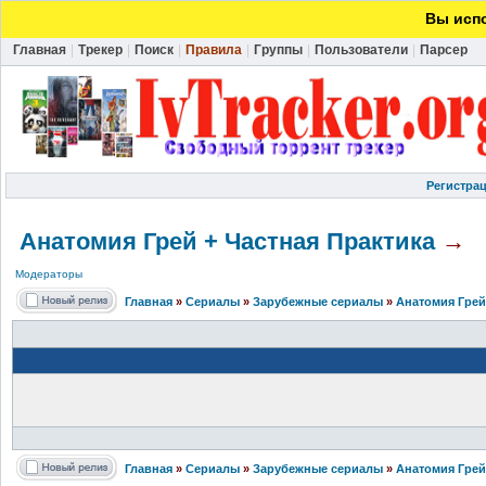
Вы испо
Главная
|
Трекер
|
Поиск
|
Правила
|
Группы
|
Пользователи
|
Парсер
Регистра
Анатомия Грей + Частная Практика
→
Модераторы
Главная
»
Сериалы
»
Зарубежные сериалы
»
Анатомия Грей
Главная
»
Сериалы
»
Зарубежные сериалы
»
Анатомия Грей