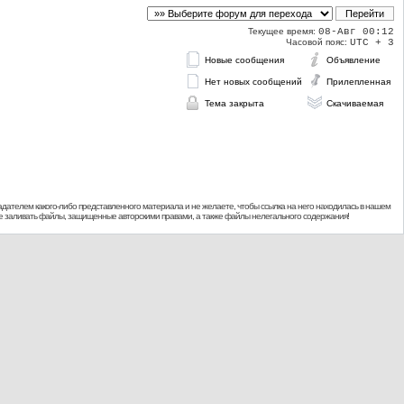
Текущее время:
08-Авг 00:12
Часовой пояс:
UTC + 3
Новые сообщения
Объявление
Нет новых сообщений
Прилепленная
Тема закрыта
Скачиваемая
дателем какого-либо представленного материала и не желаете, чтобы ссылка на него находилась в нашем
 не заливать файлы, защищенные авторскими правами, а также файлы нелегального содержания!