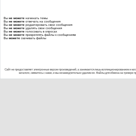
Вы
не можете
начинать темы
Вы
не можете
отвечать на сообщения
Вы
не можете
редактировать свои сообщения
Вы
не можете
удалять свои сообщения
Вы
не можете
голосовать в опросах
Вы
не можете
прикреплять файлы к сообщениям
Вы
можете
скачивать файлы
Сайт не предоставляет электронные версии произведений, а занимается лишь коллекционированием и кат
каталоге, свяжитесь с нами, и мы незамедлительно удалим ее. Файлы для обмена на трекере 