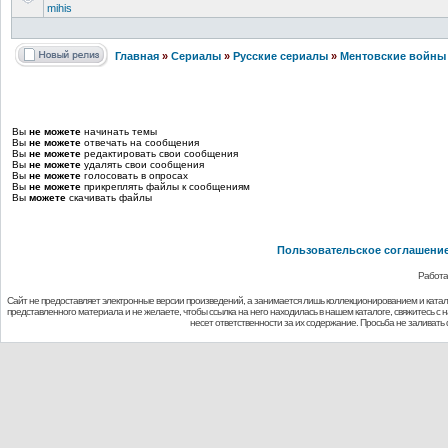
mihis
Главная
»
Сериалы
»
Русские сериалы
»
Ментовские войны
Вы
не можете
начинать темы
Вы
не можете
отвечать на сообщения
Вы
не можете
редактировать свои сообщения
Вы
не можете
удалять свои сообщения
Вы
не можете
голосовать в опросах
Вы
не можете
прикреплять файлы к сообщениям
Вы
можете
скачивать файлы
Пользовательское соглашени
Работа
Сайт не предоставляет электронные версии произведений, а занимается лишь коллекционированием и ката
представленного материала и не желаете, чтобы ссылка на него находилась в нашем каталоге, свяжитесь с
несет ответственности за их содержание. Просьба не заливат