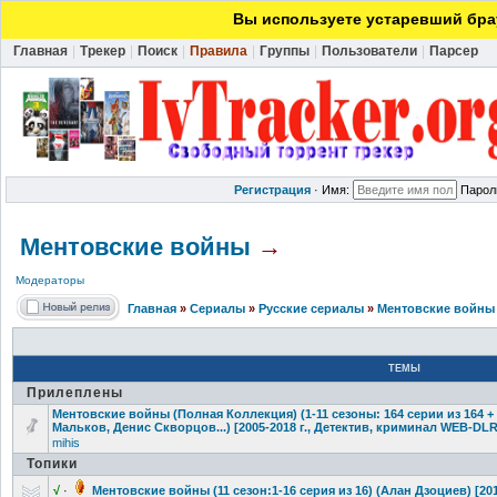
Вы используете устаревший брау
Главная
|
Трекер
|
Поиск
|
Правила
|
Группы
|
Пользователи
|
Парсер
Регистрация
·
Имя:
Парол
Ментовские войны
→
Модераторы
Главная
»
Сериалы
»
Русские сериалы
»
Ментовские войны
ТЕМЫ
Прилеплены
Ментовские войны (Полная Коллекция) (1-11 сезоны: 164 серии из 164 
Мальков, Денис Скворцов...)
[2005-2018 г., Детектив, криминал WEB-DLR
mihis
Топики
√
·
Ментовские войны (11 сезон:1-16 серия из 16) (Алан Дзоциев) [201