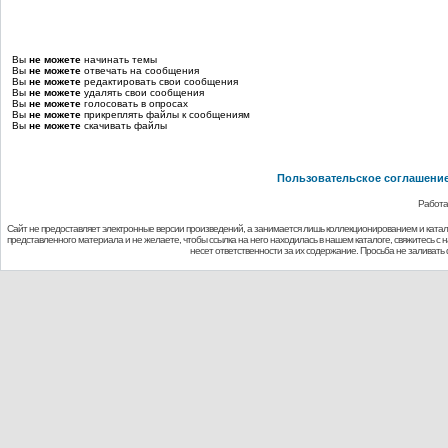
Вы
не можете
начинать темы
Вы
не можете
отвечать на сообщения
Вы
не можете
редактировать свои сообщения
Вы
не можете
удалять свои сообщения
Вы
не можете
голосовать в опросах
Вы
не можете
прикреплять файлы к сообщениям
Вы
не можете
скачивать файлы
Пользовательское соглашени
Работа
Сайт не предоставляет электронные версии произведений, а занимается лишь коллекционированием и ката
представленного материала и не желаете, чтобы ссылка на него находилась в нашем каталоге, свяжитесь с
несет ответственности за их содержание. Просьба не заливат