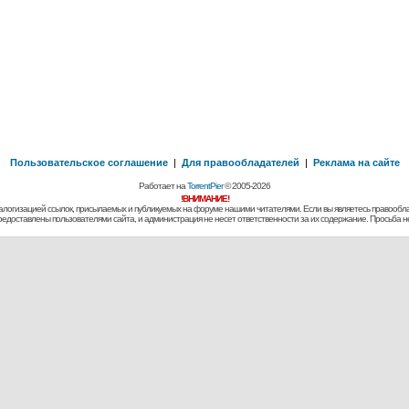
Пользовательское соглашение
|
Для правообладателей
|
Реклама на сайте
Работает на
TorrentPier
© 2005-2026
!ВНИМАНИЕ!
алогизацией ссылок, присылаемых и публикуемых на форуме нашими читателями. Если вы являетесь правообла
предоставлены пользователями сайта, и администрация не несет ответственности за их содержание. Просьба