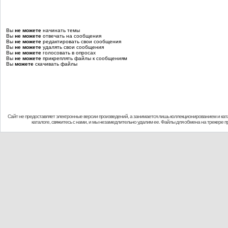
Вы
не можете
начинать темы
Вы
не можете
отвечать на сообщения
Вы
не можете
редактировать свои сообщения
Вы
не можете
удалять свои сообщения
Вы
не можете
голосовать в опросах
Вы
не можете
прикреплять файлы к сообщениям
Вы
можете
скачивать файлы
Сайт не предоставляет электронные версии произведений, а занимается лишь коллекционированием и кат
каталоге, свяжитесь с нами, и мы незамедлительно удалим ее. Файлы для обмена на трекере 