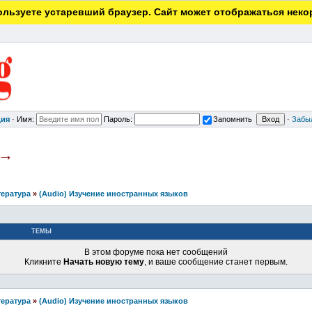
льзуете устаревший браузер. Сайт может отображаться неко
ция
·
Имя:
Пароль:
Запомнить
·
Забы
→
тература
»
(Audio) Изучение иностранных языков
ТЕМЫ
В этом форуме пока нет сообщений
Кликните
Начать новую тему
, и ваше сообщение станет первым.
тература
»
(Audio) Изучение иностранных языков