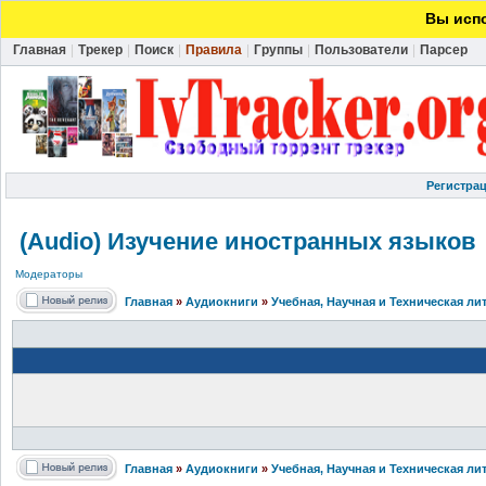
Вы испо
Главная
|
Трекер
|
Поиск
|
Правила
|
Группы
|
Пользователи
|
Парсер
Регистра
(Audio) Изучение иностранных языков
Модераторы
Главная
»
Аудиокниги
»
Учебная, Научная и Техническая ли
Главная
»
Аудиокниги
»
Учебная, Научная и Техническая ли