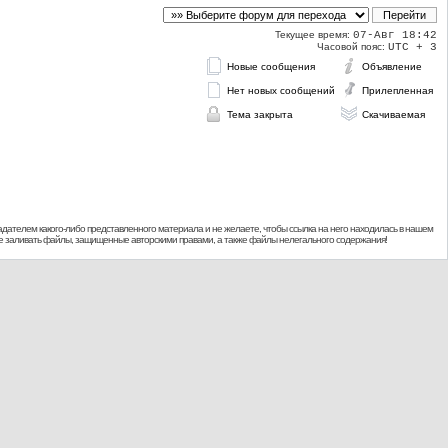
Текущее время:
07-Авг 18:42
Часовой пояс:
UTC + 3
Новые сообщения
Объявление
Нет новых сообщений
Прилепленная
Тема закрыта
Скачиваемая
дателем какого-либо представленного материала и не желаете, чтобы ссылка на него находилась в нашем
 не заливать файлы, защищенные авторскими правами, а также файлы нелегального содержания!